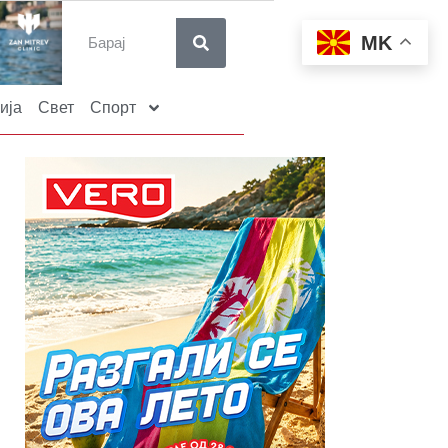
MK
ија
Свет
Спорт