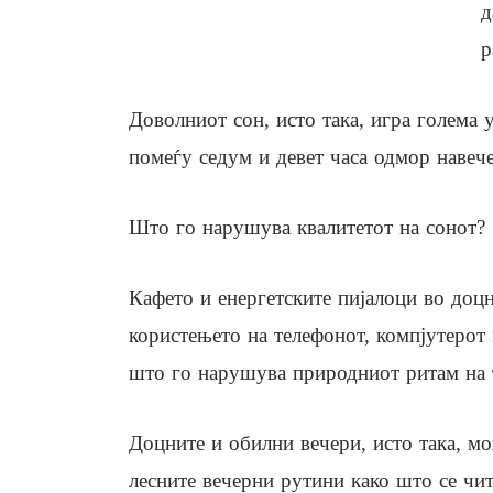
д
р
Доволниот сон, исто така, игра голема 
помеѓу седум и девет часа одмор навече
Што го нарушува квалитетот на сонот?
Кафето и енергетските пијалоци во доцн
користењето на телефонот, компјутерот
што го нарушува природниот ритам на 
Доцните и обилни вечери, исто така, мо
лесните вечерни рутини како што се ч