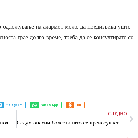
то одложување на алармот може да предизвика уште
еноста трае долго време, треба да се консултирате со
Telegram
WhatsApp
OK
СЛЕДНО
(Фото) Портпаролката на Белата куќа сподели фотографија со бебето Вивијана
Седум опасни болести што се пренесуваат преку крлежи: Не смеете да ги игнорирате симптомите