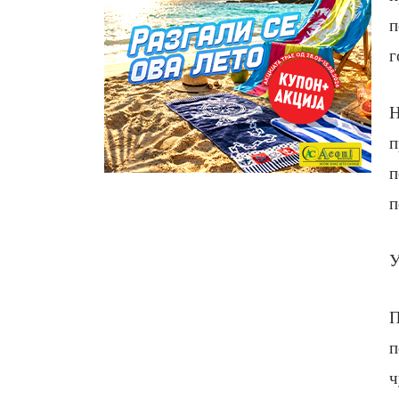
п
г
Н
п
п
п
У
П
п
ч