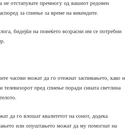
а не отстапувате премногу од вашиот редовен
аспоред за спиење за време на викендите.
улога, бидејќи на повеќето возрасни им се потребни
р.
ите часови можат да го отежнат заспивањето, како и
 и телевизорот пред спиење поради сината светлина
телото.
жат да го влошат квалитетот на сонот, додека
итањето или опуштањето можат да му помогнат на