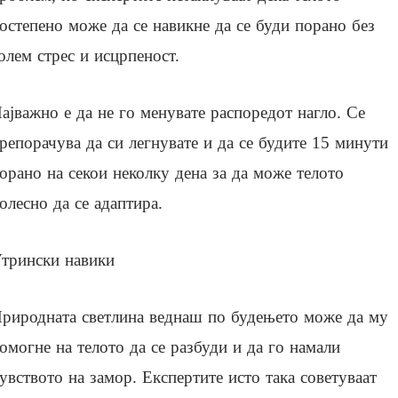
остепено може да се навикне да се буди порано без
олем стрес и исцрпеност.
ајважно е да не го менувате распоредот нагло. Се
репорачува да си легнувате и да се будите 15 минути
орано на секои неколку дена за да може телото
олесно да се адаптира.
трински навики
риродната светлина веднаш по будењето може да му
омогне на телото да се разбуди и да го намали
увството на замор. Експертите исто така советуваат