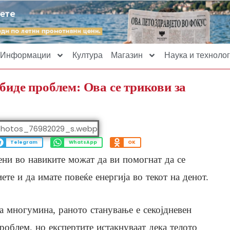
Информации
Култура
Магазин
Наука и технолог
биде проблем: Ова се трикови за
Telegram
WhatsApp
OK
ени во навиките можат да ви помогнат да се
те и да имате повеќе енергија во текот на денот.
а многумина, раното станување е секојдневен
роблем, но експертите истакнуваат дека телото