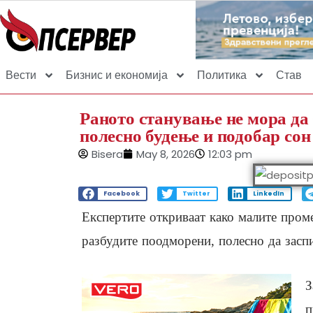
Вести
Бизнис и економија
Политика
Став
Раното станување не мора да 
полесно будење и подобар сон
Bisera
May 8, 2026
12:03 pm
Facebook
Twitter
LinkedIn
Експертите откриваат како малите пром
разбудите поодморени, полесно да заспие
З
п