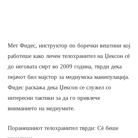
Мет Фидес, инструктор по боречки вештини кој
работеше како личен телохранител на Џексон сè
до неговата смрт во 2009 година, тврди дека
пејачот бил мајстор за медиумска манипулација.
Фидес раскажа дека Џексон се служел со
интересни тактики за да го привлече
вниманието на медиумите.
Поранешниот телохранител тврди: Сè беше