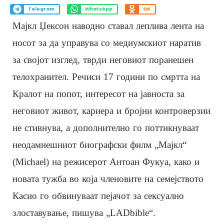
Telegram
WhatsApp
OK
Мајкл Џексон наводно ставал леплива лента на
носот за да управува со медиумскиот наратив
за својот изглед, тврди неговиот поранешен
телохранител. Речиси 17 години по смртта на
Кралот на попот, интересот на јавноста за
неговиот живот, кариера и бројни контроверзии
не стивнува, а дополнително го поттикнуваат
неодамнешниот биографски филм „Мајкл“
(Michael) на режисерот Антоан Фукуа, како и
новата тужба во која членовите на семејството
Касио го обвинуваат пејачот за сексуално
злоставување, пишува „LADbible“.