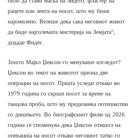
било да стави маска на лицето, фластер на
рацете или лента на носот, што му беше
најомилено. Велеше дека сака неговиот живот
да биде најголемата мистерија на Земјата“,
додаде Фидес.
Зошто Мајкл Џексон го менуваше изгледот?
Џексон во текот на животот призна две
операции на носот. Првата уследи откако во
1979 година го скрши носот за време на
танцова проба, што му предизвика потешкотии
со дишењето. Во биографскиот филм од 2026
година се споменува дека Џексон отишол на
операција на носот откако неговиот татко го