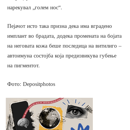
нарекувал „голем нос“.
Пејачот исто така призна дека има вградено
имплант во брадата, додека промената на бојата
на неговата кожа беше последица на витилиго –
автоимуна состојба која предизвикува губење
на пигментот.
Фото: Depositphotos