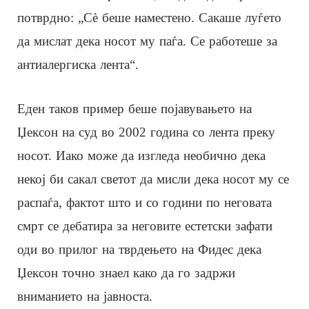
потврдно: „Сè беше наместено. Сакаше луѓето
да мислат дека носот му паѓа. Се работеше за
антиалергиска лента“.
Еден таков пример беше појавувањето на
Џексон на суд во 2002 година со лента преку
носот. Иако може да изгледа необично дека
некој би сакал светот да мисли дека носот му се
распаѓа, фактот што и со години по неговата
смрт се дебатира за неговите естетски зафати
оди во прилог на тврдењето на Фидес дека
Џексон точно знаел како да го задржи
вниманието на јавноста.