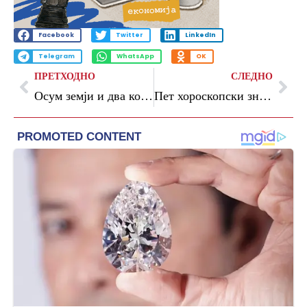
Facebook
Twitter
LinkedIn
Telegram
WhatsApp
OK
ПРЕТХОДНО
СЛЕДНО
Осум земји и два континента за 46 евра на ден: Како овој пар пропатува половина свет за „ситно“
Пет хороскопски знаци во следните 7 дена ги очекуваат огромни пари и голем животен напредок