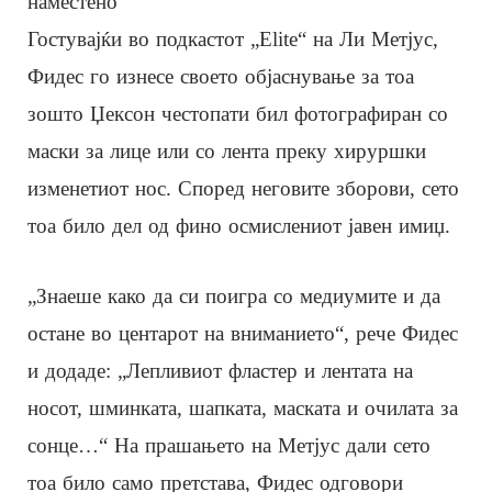
наместено
Гостувајќи во подкастот „Elite“ на Ли Метјус,
Фидес го изнесе своето објаснување за тоа
зошто Џексон честопати бил фотографиран со
маски за лице или со лента преку хируршки
изменетиот нос. Според неговите зборови, сето
тоа било дел од фино осмислениот јавен имиџ.
„Знаеше како да си поигра со медиумите и да
остане во центарот на вниманието“, рече Фидес
и додаде: „Лепливиот фластер и лентата на
носот, шминката, шапката, маската и очилата за
сонце…“ На прашањето на Метјус дали сето
тоа било само претстава, Фидес одговори