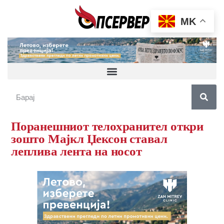
MK
Поранешниот телохранител oткри
зошто Мајкл Џексон ставал
леплива лента на носот