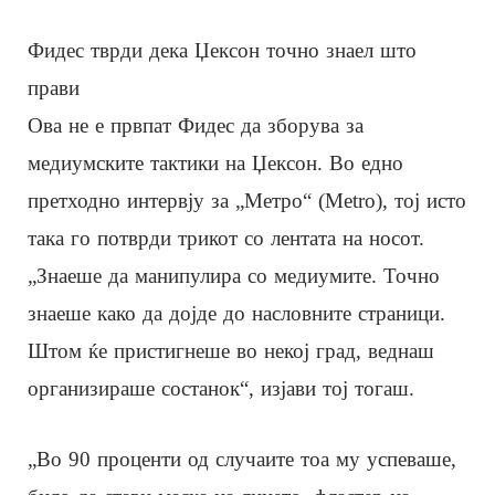
Фидес тврди дека Џексон точно знаел што
прави
Ова не е првпат Фидес да зборува за
медиумските тактики на Џексон. Во едно
претходно интервју за „Метро“ (Metro), тој исто
така го потврди трикот со лентата на носот.
„Знаеше да манипулира со медиумите. Точно
знаеше како да дојде до насловните страници.
Штом ќе пристигнеше во некој град, веднаш
организираше состанок“, изјави тој тогаш.
„Во 90 проценти од случаите тоа му успеваше,