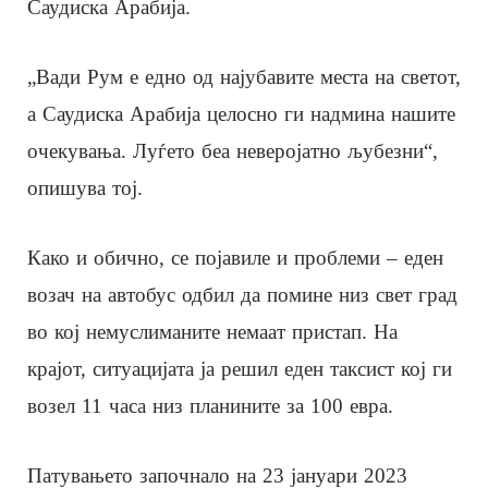
Саудиска Арабија.
„Вади Рум е едно од најубавите места на светот,
а Саудиска Арабија целосно ги надмина нашите
очекувања. Луѓето беа неверојатно љубезни“,
опишува тој.
Како и обично, се појавиле и проблеми – еден
возач на автобус одбил да помине низ свет град
во кој немуслиманите немаат пристап. На
крајот, ситуацијата ја решил еден таксист кој ги
возел 11 часа низ планините за 100 евра.
Патувањето започнало на 23 јануари 2023