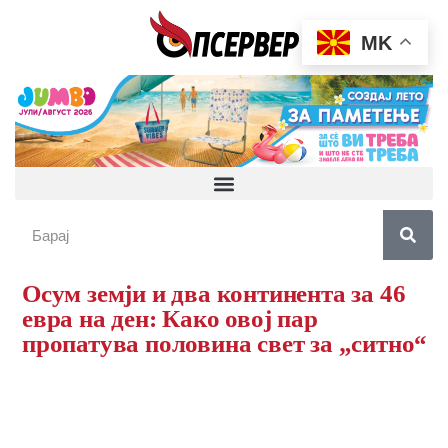
MK
Осум земји и два континента за 46
евра на ден: Како овој пар
пропатува половина свет за „ситно“