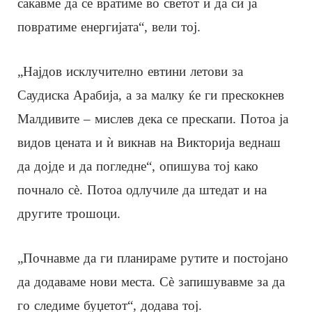
сакавме да се вратиме во светот и да си ја
повратиме енергијата“, вели тој.
„Најдов исклучително евтини летови за
Саудиска Арабија, а за малку ќе ги прескокнев
Малдивите – мислев дека се прескапи. Потоа ја
видов цената и ѝ викнав на Викторија веднаш
да дојде и да погледне“, опишува тој како
почнало сè. Потоа одлучиле да штедат и на
другите трошоци.
„Почнавме да ги планираме рутите и постојано
да додаваме нови места. Сè запишувавме за да
го следиме буџетот“, додава тој.