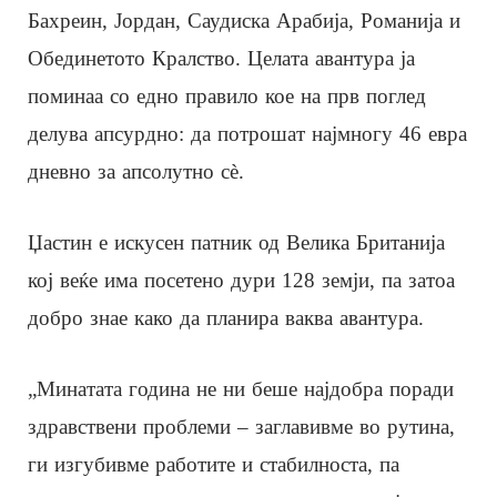
Бахреин, Јордан, Саудиска Арабија, Романија и
Обединетото Кралство. Целата авантура ја
поминаа со едно правило кое на прв поглед
делува апсурдно: да потрошат најмногу 46 евра
дневно за апсолутно сè.
Џастин е искусен патник од Велика Британија
кој веќе има посетено дури 128 земји, па затоа
добро знае како да планира ваква авантура.
„Минатата година не ни беше најдобра поради
здравствени проблеми – заглавивме во рутина,
ги изгубивме работите и стабилноста, па