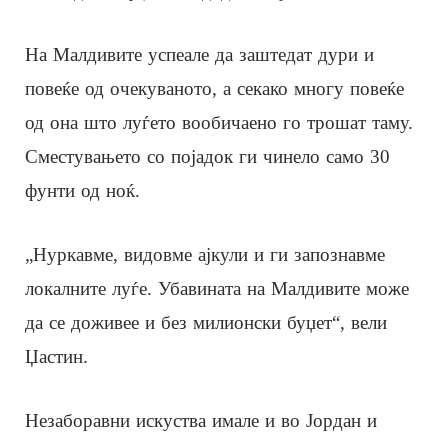
На Малдивите успеале да заштедат дури и
повеќе од очекуваното, а секако многу повеќе
од она што луѓето вообичаено го трошат таму.
Сместувањето со појадок ги чинело само 30
фунти од ноќ.
„Нуркавме, видовме ајкули и ги запознавме
локалните луѓе. Убавината на Малдивите може
да се доживее и без милионски буџет“, вели
Џастин.
Незаборавни искуства имале и во Јордан и