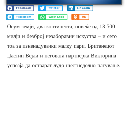
Facebook
Twitter
LinkedIn
Telegram
WhatsApp
OK
Осум земји, два континента, повеќе од 13.500
милји и безброј незаборавни искуства – и сето
тоа за изненадувачки малку пари. Британецот
Џастин Вејли и неговата партнерка Викторина
успеаја да остварат лудо шестнеделно патување.