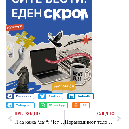
Facebook
Twitter
LinkedIn
Telegram
WhatsApp
OK
ПРЕТХОДНО
СЛЕДНО
„Таа кажа ‘да’“: Четири хороскопски знаци би можеле да се верат во текот на летото
Поранешниот телохранител oткри зошто Мајкл Џексон ставал леплива лента на носот