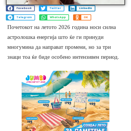
Facebook
Twitter
LinkedIn
Telegram
WhatsApp
OK
Почетокот на летото 2026 година носи силна
астролошка енергија што ќе ги принуди
многумина да направат промени, но за три
знаци тоа ќе биде особено интензивен период.