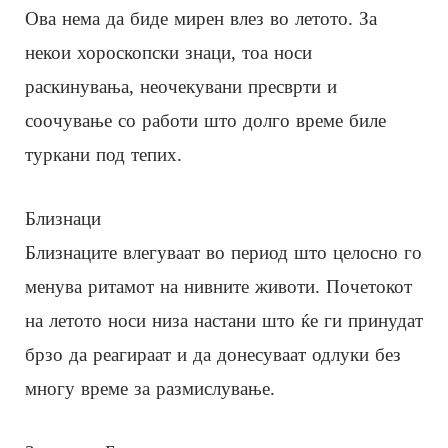
Ова нема да биде мирен влез во летото. За
некои хороскопски знаци, тоа носи
раскинувања, неочекувани пресврти и
соочување со работи што долго време биле
туркани под тепих.
Близнаци
Близнаците влегуваат во период што целосно го
менува ритамот на нивните животи. Почетокот
на летото носи низа настани што ќе ги принудат
брзо да реагираат и да донесуваат одлуки без
многу време за размислување.