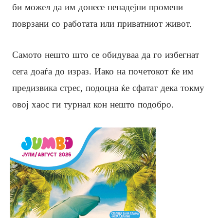
би можел да им донесе ненадејни промени
поврзани со работата или приватниот живот.
Самото нешто што се обидуваа да го избегнат
сега доаѓа до израз. Иако на почетокот ќе им
предизвика стрес, подоцна ќе сфатат дека токму
овој хаос ги турнал кон нешто подобро.