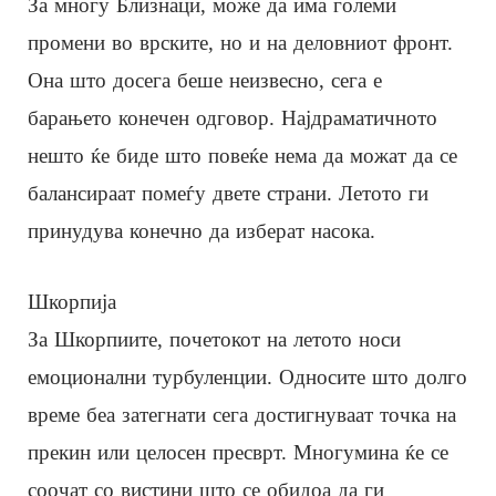
За многу Близнаци, може да има големи
промени во врските, но и на деловниот фронт.
Она што досега беше неизвесно, сега е
барањето конечен одговор. Најдраматичното
нешто ќе биде што повеќе нема да можат да се
балансираат помеѓу двете страни. Летото ги
принудува конечно да изберат насока.
Шкорпија
За Шкорпиите, почетокот на летото носи
емоционални турбуленции. Односите што долго
време беа затегнати сега достигнуваат точка на
прекин или целосен пресврт. Многумина ќе се
соочат со вистини што се обидоа да ги