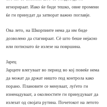
игнорираат. Иако ќе биде тешко, овие промени
ќе ги принудат да затворат важно поглавје.
Ова лето, на Шкорпиите нема да им биде
дозволено да стагнираат. Сè што беше нејасно
или потиснато ќе излезе на површина.
Јарец
Јарците влегуваат во период во кој повеќе нема
да можат да држат ништо под контрола како
порано. Плановите се менуваат, луѓето ги
изненадуваат, а околностите ги принудуваат да
излезат од својата рутина. Почетокот на летото