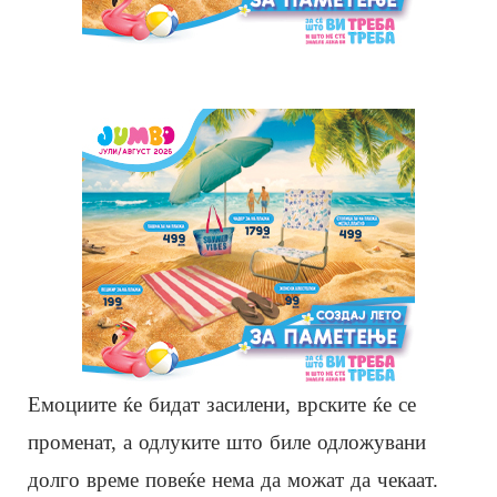
Емоциите ќе бидат засилени, врските ќе се
променат, а одлуките што биле одложувани
долго време повеќе нема да можат да чекаат.