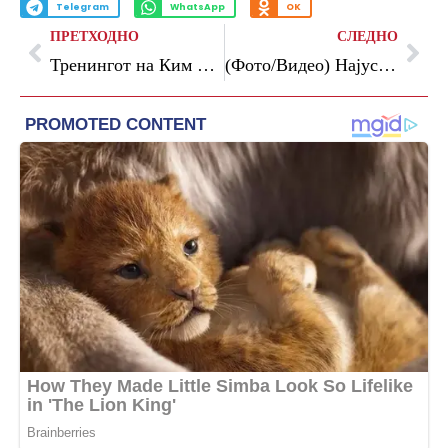
Telegram
WhatsApp
OK
ПРЕТХОДНО
СЛЕДНО
Тренингот на Ким Кардашијан: Добијте тонирано тело за 10 минути, дома
(Фото/Видео) Најуспешното непо бебе го освои Холивуд: Сите зборуваат за тоа колку е убава