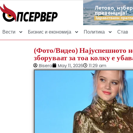
Вести
Бизнис и економија
Политика
Став
(Фото/Видео) Најуспешното не
зборуваат за тоа колку е убав
Bisera
May 11, 2026
11:29 am