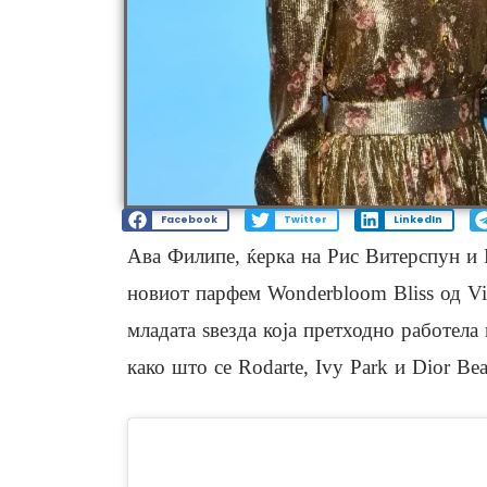
Facebook
Twitter
LinkedIn
Ава Филипе, ќерка на Рис Витерспун и 
новиот парфем Wonderbloom Bliss од Vi
младата ѕвезда која претходно работел
како што се Rodarte, Ivy Park и Dior Be