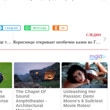
Telegram
WhatsApp
OK
СЛЕДНО
Почетокот на летото 2026 година ќе биде турбулентен за три хороскопски знаци
Корисници откриваат необични казни во Германија: „Од 25 евра за паркинг, сумата стана 40“