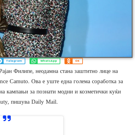
Telegram
WhatsApp
OK
Рајан Филипе, неодамна стана заштитно лице на
nce Camuto. Ова е уште една голема соработка за
а на кампањи за познати модни и козметички куќи
auty, пишува Daily Mail.
View this post on Instagram