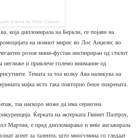
A post shared by Vince Camuto (@vincecamuto)
ва, која дипломирала на Беркли, се појави на
ромоцијата на новиот мирис во Лос Анџелес во
легантен розов мини-фустан инспириран од стилот
а неглиже и привлече големо внимание од
рисутните. Темата за тоа колку Ава наликува на
ејзината мајка исто така повторно беше покрената.
епак, таа наскоро може да има сериозна
онкуренција. Ќерката на актерката Гвинет Палтроу,
пл Мартин, е пред дипломирање и веќе ангажирала
ознат агент за таленти, што многумина го гледаат