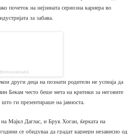
ако почеток на нејзината сериозна кариера во
ндустријата за забава.
stagram
(@vincecamuto)
кои други деца на познати родители не успеаја да
лин Бекам често беше мета на критики за неговите
 што ги презентираше на јавноста.
на Мајкл Даглас, и Брук Хоган, ќерката на
години се обидуваа да градат кариери независно од