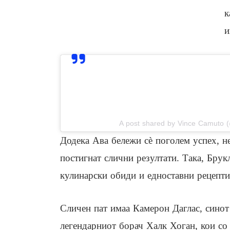
к
и
View this post on In
A post shared by Vince Camuto 
Додека Ава бележи сè поголем успех, не
постигнат слични резултати. Така, Брук
кулинарски обиди и едноставни рецепти
Сличен пат имаа Камерон Даглас, синот 
легендарниот борач Халк Хоган, кои со 