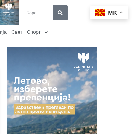
MK
ија
Свет
Спорт