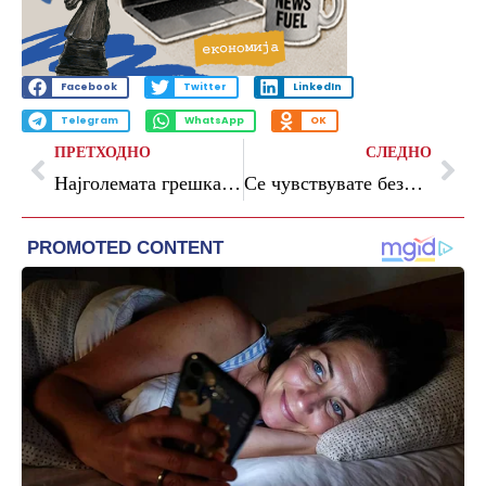
Facebook
Twitter
LinkedIn
Telegram
WhatsApp
OK
ПРЕТХОДНО
СЛЕДНО
Најголемата грешка на првиот состанок: Многумина тврдат дека ова веднаш ги одбива
Се чувствувате безволно и без енергија: 12 начини да ја вратите мотивацијата, фокусот и чувството за контрола врз секојдневниот живот