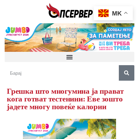
MK
Грешка што многумина ја прават
кога готват тестенини: Еве зошто
јадете многу повеќе калории