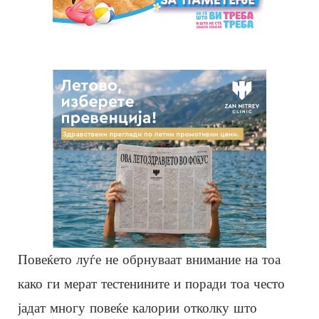
Повеќето луѓе не обрнуваат внимание на тоа
како ги мерат тестенините и поради тоа често
јадат многу повеќе калории отколку што