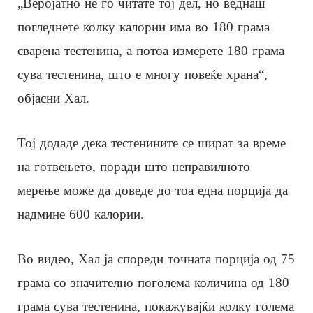
„Веројатно не го читате тој дел, но веднаш
погледнете колку калории има во 180 грама
сварена тестенина, а потоа измерете 180 грама
сува тестенина, што е многу повеќе храна“,
објасни Хал.
Тој додаде дека тестенините се шират за време
на готвењето, поради што неправилното
мерење може да доведе до тоа една порција да
надмине 600 калории.
Во видео, Хал ја спореди точната порција од 75
грама со значително поголема количина од 180
грама сува тестенина, покажувајќи колку голема