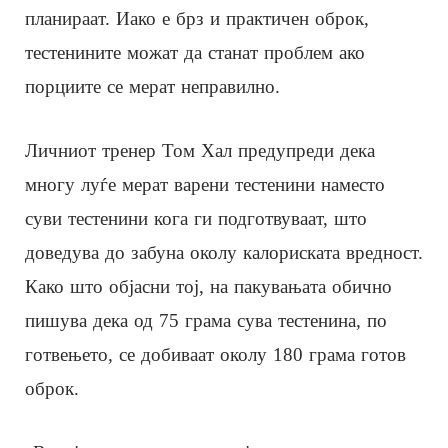
планираат. Иако е брз и практичен оброк,
тестенините можат да станат проблем ако
порциите се мерат неправилно.
Личниот тренер Том Хал предупреди дека
многу луѓе мерат варени тестенини наместо
суви тестенини кога ги подготвуваат, што
доведува до забуна околу калориската вредност.
Како што објасни тој, на пакувањата обично
пишува дека од 75 грама сува тестенина, по
готвењето, се добиваат околу 180 грама готов
оброк.