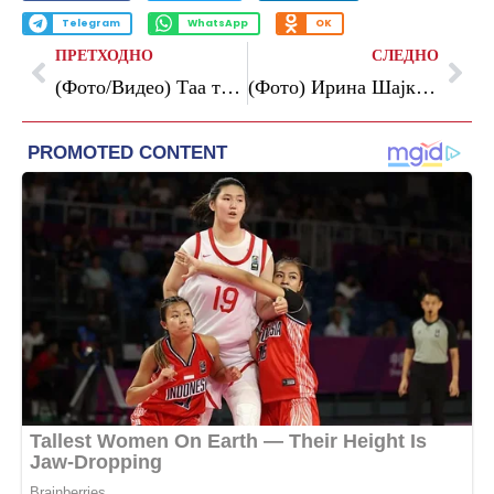
Telegram
WhatsApp
OK
ПРЕТХОДНО
СЛЕДНО
(Фото/Видео) Таа точно знае колку да открие: Џеј Ло во фустан од 1.300 евра
(Фото) Ирина Шајк – неодолива и речиси гола: Не може да биде попровокативно од ова