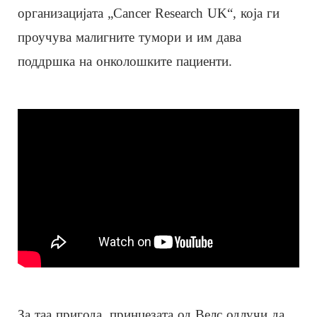
организацијата „Cancer Research UK“, која ги
проучува малигните тумори и им дава
поддршка на онколошките пациенти.
За таа пригода, принцезата од Велс одлучи да