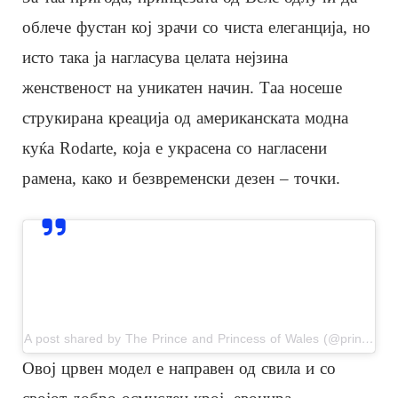
облече фустан кој зрачи со чиста елеганција, но
исто така ја нагласува целата нејзина
женственост на уникатен начин. Таа носеше
струкирана креација од американската модна
куќа Rodarte, која е украсена со нагласени
рамена, како и безвременски дезен – точки.
View this post on Instagram
A post shared by The Prince and Princess of Wales (@princeandprincessofwales)
Овој црвен модел е направен од свила и со