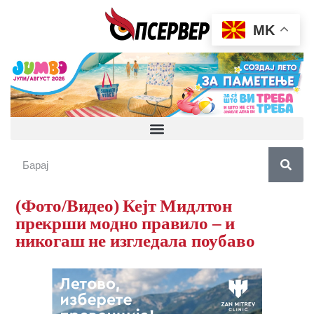
MK
(Фото/Видео) Кејт Мидлтон
прекрши модно правило – и
никогаш не изгледала поубаво