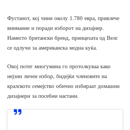
Фустанот, кој чини околу 1.780 евра, привлече
внимание и поради изборот на дизајнер.
Наместо британски бренд, принцезата од Велс
се одлучи за американска модна куќа.
Овој потег многумина го протолкуваа како
нејзин личен избор, бидејќи членовите на
кралското семејство обично избираат домашни
дизајнери за посебни настани.
View this post on Instagram