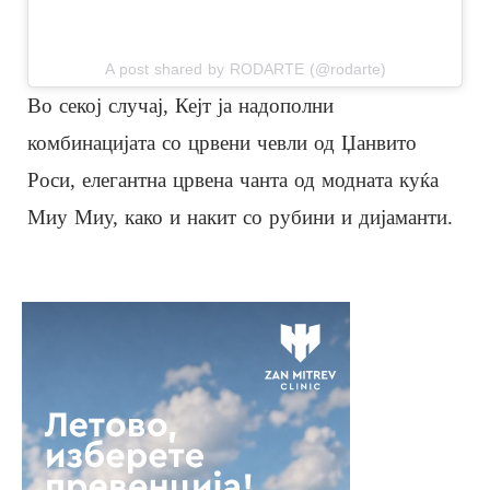
A post shared by RODARTE (@rodarte)
Во секој случај, Кејт ја надополни
комбинацијата со црвени чевли од Џанвито
Роси, елегантна црвена чанта од модната куќа
Миу Миу, како и накит со рубини и дијаманти.