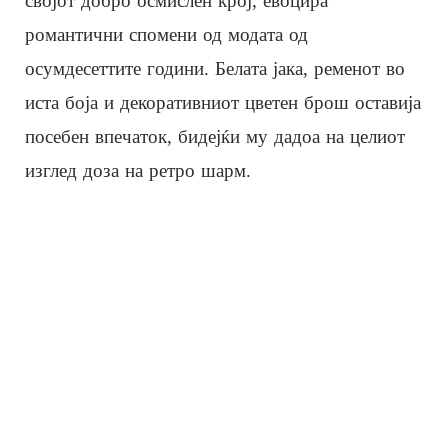
својот добро осмислен крој, евоцира
романтични спомени од модата од
осумдесеттите години. Белата јака, ременот во
иста боја и декоративниот цветен брош оставија
посебен впечаток, бидејќи му дадоа на целиот
изглед доза на ретро шарм.