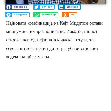
Facebook
Twitter
LinkedIn
Telegram
WhatsApp
OK
Најновата комбинација на Кејт Мидлтон остави
многумина импресионирани. Иако нејзиниот
стил зависи од нејзината кралска титула, таа
секогаш наоѓа начин да го разубави строгиот
кодекс на облекување.