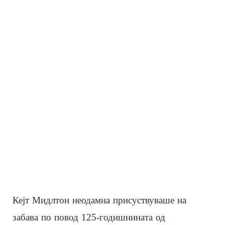
Кејт Мидлтон неодамна присуствуваше на
забава по повод 125-годишнината од