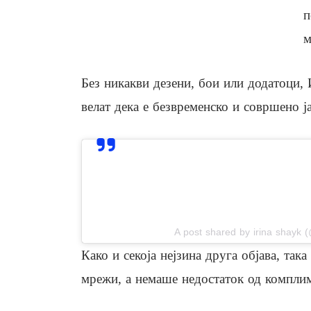
п
м
Без никакви дезени, бои или додатоци,
велат дека е безвременско и совршено ј
View this post on In
A post shared by irina shayk (
Како и секоја нејзина друга објава, так
мрежи, а немаше недостаток од компли