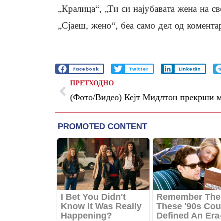
„Кралица“, „Ти си најубавата жена на св
„Сјаеш, жено“, беа само дел од комента
Facebook
Twitter
LinkedIn
ПРЕТХОДНО