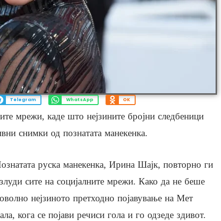
Telegram
WhatsApp
OK
ните мрежи, каде што нејзините бројни следбеници
вни снимки од познатата манекенка.
ознатата руска манекенка, Ирина Шајк, повторно ги
злуди сите на социјалните мрежи. Како да не беше
оволно нејзиното претходно појавување на Мет
ала, кога се појави речиси гола и го одзеде здивот.