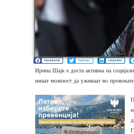
Facebook
Twitter
LinkedIn
Ирина Шајк е доста активна на социјал
имаат можност да уживаат во провокати
П
и
д
Г