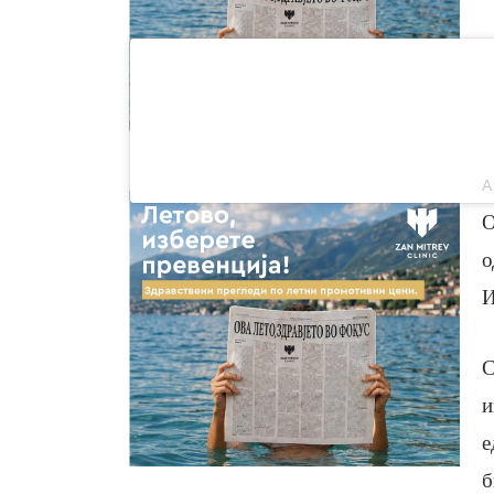
О
о
И
С
и
е
б