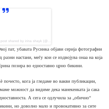
View this post on Instagram
A post shared by irina shayk (@irinashayk)
вој пат, убавата Русинка објави серија фотографии
д разни настани, меѓу кои се издвојува онаа на која
рина позира во едноставно црно бикини.
è почесто, кога ја гледаме во вакви публикации,
маме можност да видиме дека манекенката ја сака
дноставноста. А сега се одлучила за „обично“
икини, но доволно мало и провокативно за сите