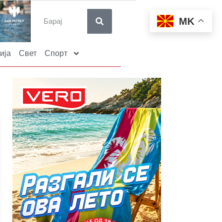
MK
ија
Свет
Спорт