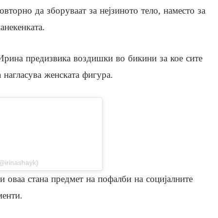
овторно да зборуваат за нејзиното тело, наместо за
анекенката.
 Ирина предизвика воздишки во бикини за кое сите
а нагласува женската фигура.
stagram
@irinashayk)
а и оваа стана предмет на пофалби на социјалните
менти.