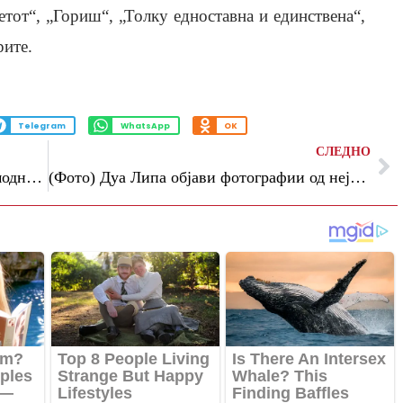
етот“, „Гориш“, „Толку едноставна и единствена“,
рите.
Telegram
WhatsApp
OK
СЛЕДНО
(Фото/Видео) Кејт Мидлтон прекрши модно правило – и никогаш не изгледала поубаво
(Фото) Дуа Липа објави фотографии од нејзината свадба