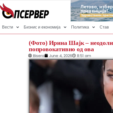
Вести
Бизнис и економија
Политика
Став
(Фото) Ирина Шајк – неодолив
попровокативно од ова
Bisera
June 4, 2026
8:51 am