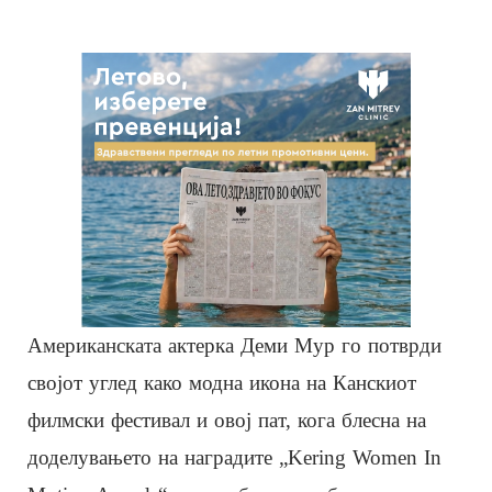
Американската актерка Деми Мур го потврди
својот углед како модна икона на Канскиот
филмски фестивал и овој пат, кога блесна на
доделувањето на наградите „Kering Women In