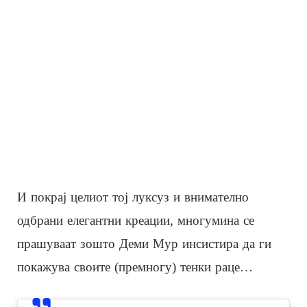
И покрај целиот тој луксуз и внимателно
одбрани елегантни креации, многумина се
прашуваат зошто Деми Мур инсистира да ги
покажува своите (премногу) тенки раце…