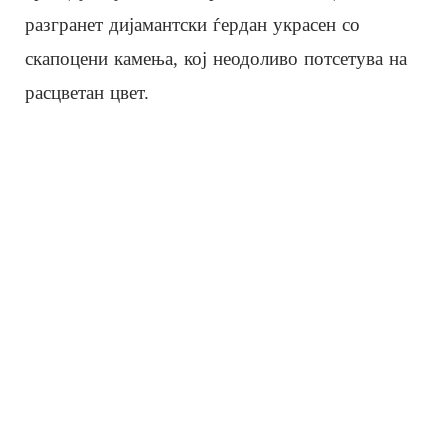
разгранет дијамантски ѓердан украсен со
скапоцени камења, кој неодоливо потсетува на
расцветан цвет.