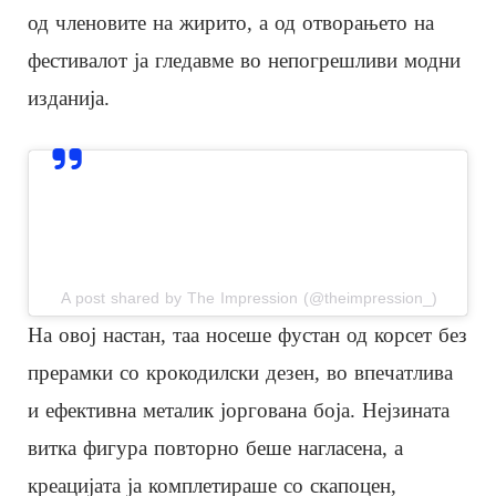
од членовите на жирито, а од отворањето на
фестивалот ја гледавме во непогрешливи модни
изданија.
View this post on Instagram
A post shared by The Impression (@theimpression_)
На овој настан, таа носеше фустан од корсет без
прерамки со крокодилски дезен, во впечатлива
и ефективна металик јоргована боја. Нејзината
витка фигура повторно беше нагласена, а
креацијата ја комплетираше со скапоцен,