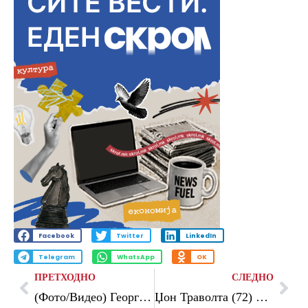
Facebook
Twitter
LinkedIn
Telegram
WhatsApp
OK
ПРЕТХОДНО
СЛЕДНО
(Фото/Видео) Георгина како Мерилин Монро: Краток фустан и длабоко деколте за да го „запечатат“ нејзиното пристигнување во Кан
Џон Траволта (72) објасни зошто носел беретка во Кан