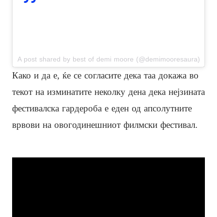
View this post on Instagram
A post shared by best of demi moore (@demimooresaura)
Како и да е, ќе се согласите дека таа докажа во
текот на изминатите неколку дена дека нејзината
фестивалска гардероба е еден од апсолутните
врвови на овогодинешниот филмски фестивал.