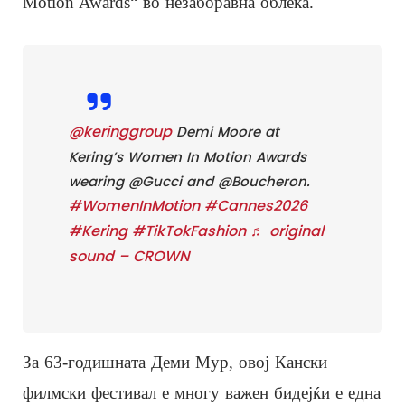
Motion Awards“ во незаборавна облека.
@keringgroup
Demi Moore at
Kering’s Women In Motion Awards
wearing @Gucci and @Boucheron.
#WomenInMotion
#Cannes2026
#Kering
#TikTokFashion
♬ original
sound – CROWN
За 63-годишната Деми Мур, овој Кански
филмски фестивал е многу важен бидејќи е една