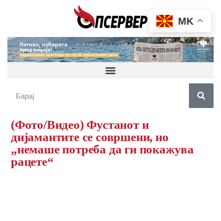
MK
(Фото/Видео) Фустанот и
дијамантите се совршени, но
„немаше потреба да ги покажува
рацете“