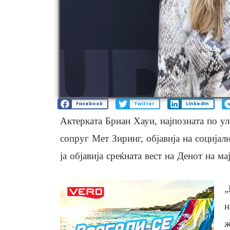
Facebook
Twitter
LinkedIn
Актерката Бриан Хауи, најпозната по ул
сопруг Мет Зиринг, објавија на социјал
ја објавија среќната вест на Денот на ма
„
н
ж