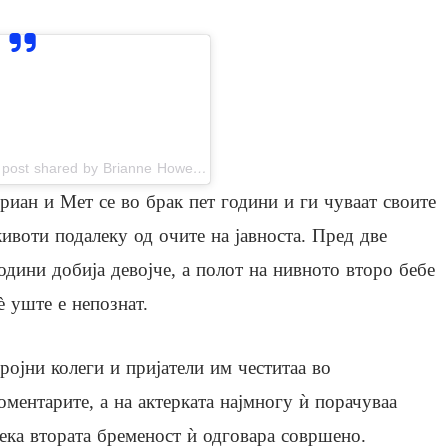
View this post on Instagram
A post shared by Brianne Howey (@briannehowey)
риан и Мет се во брак пет години и ги чуваат своите
ивоти подалеку од очите на јавноста. Пред две
одини добија девојче, а полот на нивното второ бебе
è уште е непознат.
ројни колеги и пријатели им честитаа во
оментарите, а на актерката најмногу ѝ порачуваа
ека втората бременост ѝ одговара совршено.