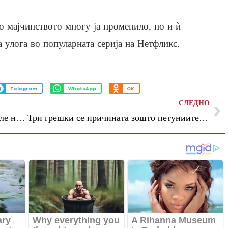
о мајчинството многу ја променило, но и ѝ
а улога во популарната серија на Нетфликс.
Telegram
WhatsApp
OK
СЛЕДНО
Децении помлади од неа би ѝ завидувале на ваквото тело: Елизабет Харли повторно воодушеви со фотографија во бикини
Три грешки се причината зошто петуниите не цветаат бујно, а тие најчесто се повторуваат