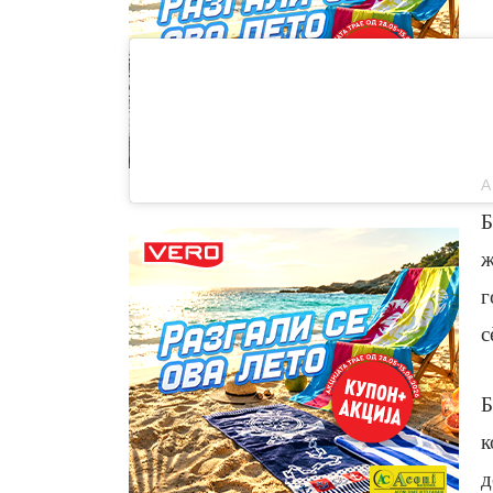
Б
ж
г
с
Б
к
д