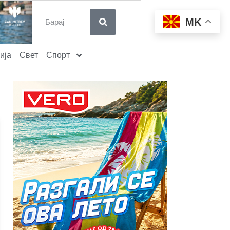
MK
ија
Свет
Спорт