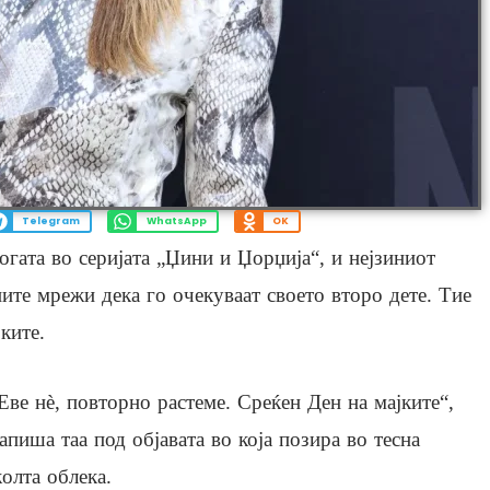
Telegram
WhatsApp
OK
огата во серијата „Џини и Џорџија“, и нејзиниот
ните мрежи дека го очекуваат своето второ дете. Тие
јките.
Еве нè, ​​повторно растеме. Среќен Ден на мајките“,
апиша таа под објавата во која позира во тесна
олта облека.