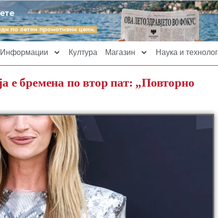
Информации
Култура
Магазин
Наука и технолог
ја е бремена по втор пат: „Повторно