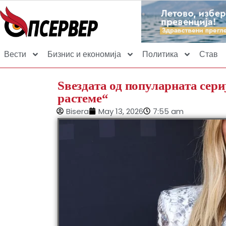
Вести
Бизнис и економија
Политика
Став
Ѕвездата од популарната сери
растеме“
Bisera
May 13, 2026
7:55 am