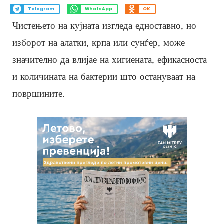
Telegram
WhatsApp
OK
Чистењето на кујната изгледа едноставно, но
изборот на алатки, крпа или сунѓер, може
значително да влијае на хигиената, ефикасноста
и количината на бактерии што остануваат на
површините.