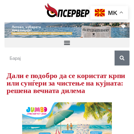
MK
Дали е подобро да се користат крпи
или сунѓери за чистење на кујната:
решена вечната дилема