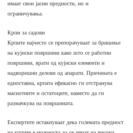
имаат свои јасни предности, но и
ограничувања.
Крпи за садови
Крпите најчесто се препорачуваат за бришење
на кујнски површини како што се работни
површини, врати од кујнски елементи и
надворешни делови од апарати. Причината е
едноставна, крпата ефикасно ги отстранува
маснотиите и остатоците, наместо да ги
размачкува на површината.
Експертите истакнуваат дека големата предност
на крпите е можноста да се перат на високи