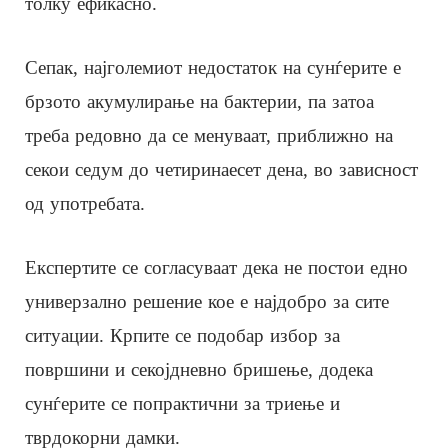
толку ефикасно.
Сепак, најголемиот недостаток на сунѓерите е
брзото акумулирање на бактерии, па затоа
треба редовно да се менуваат, приближно на
секои седум до четиринаесет дена, во зависност
од употребата.
Експертите се согласуваат дека не постои едно
универзално решение кое е најдобро за сите
ситуации. Крпите се подобар избор за
површини и секојдневно бришење, додека
сунѓерите се попрактични за триење и
тврдокорни дамки.