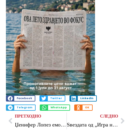
Facebook
Twitter
LinkedIn
Telegram
WhatsApp
OK
ПРЕТХОДНО
СЛЕДНО
Џенифер Лопез емотивна пред големата животна промена: близнаците заминуваат на факултет
Ѕвездата од „Игра на тронови“ ја напушти глумата: Завршив во болница