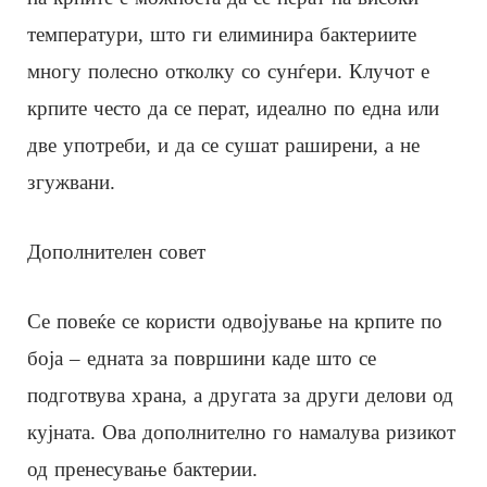
температури, што ги елиминира бактериите
многу полесно отколку со сунѓери. Клучот е
крпите често да се перат, идеално по една или
две употреби, и да се сушат раширени, а не
згужвани.
Дополнителен совет
Се повеќе се користи одвојување на крпите по
боја – едната за површини каде што се
подготвува храна, а другата за други делови од
кујната. Ова дополнително го намалува ризикот
од пренесување бактерии.