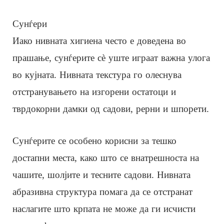
Сунѓери
Иако нивната хигиена често е доведена во
прашање, сунѓерите сè уште играат важна улога
во кујната. Нивната текстура го олеснува
отстранувањето на изгорени остатоци и
тврдокорни дамки од садови, рерни и шпорети.
Сунѓерите се особено корисни за тешко
достапни места, како што се внатрешноста на
чашите, шолјите и тесните садови. Нивната
абразивна структура помага да се отстранат
наслагите што крпата не може да ги исчисти