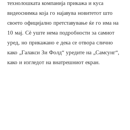
технолошката компанија прикажа и куса
видеоснимка која го најавува новитетот што
своето официјално претставување ќе го има на
10 мај. Сѐ уште нема подробности за самиот
уред, но прикажано е дека се отвора слично
како „Галакси Зи Фолд“ уредите на „Самсунг“,
како и изгледот на внатрешниот екран.