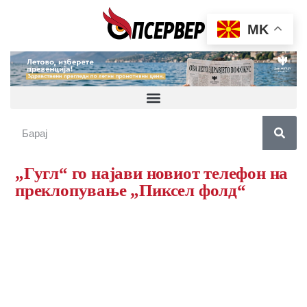
MK
„Гугл“ го најави новиот телефон на
преклопување „Пиксел фолд“