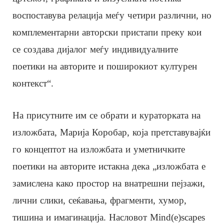
воспоставува релација меѓу четири различни, но
комплементарни авторски пристапи преку кои
се создава дијалог меѓу индивидуалните
поетики на авторите и поширокиот културен
контекст“.
На присутните им се обрати и кураторката на
изложбата, Марија Коробар, која претставувајќи
го концептот на изложбата и уметничките
поетики на авторите истакна дека „изложбата е
замислена како простор на внатрешни пејзажи,
лични слики, сеќавања, фрагменти, хумор,
тишина и имагинација. Насловот Mind(e)scapes