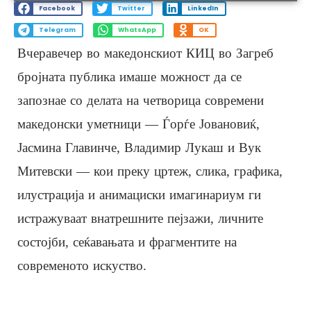
Facebook
Twitter
LinkedIn
Telegram
WhatsApp
OK
Вчеравечер во македонскиот КИЦ во Загреб
бројната публика имаше можност да се
запознае со делата на четворица современи
македонски уметници — Ѓорѓе Јовановиќ,
Јасмина Главинче, Владимир Лукаш и Вук
Митевски — кои преку цртеж, слика, графика,
илустрација и анимациски имагинариум ги
истражуваат внатрешните пејзажи, личните
состојби, сеќавањата и фрагментите на
современото искуство.