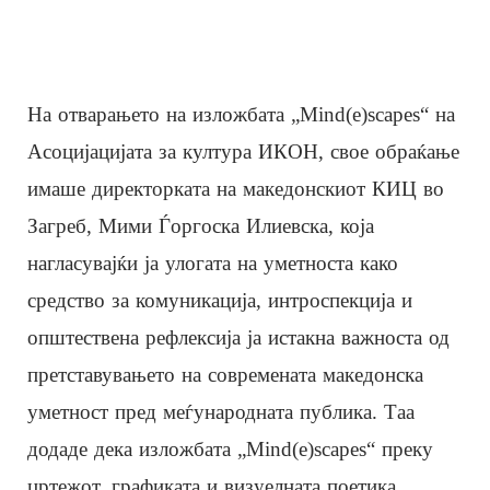
На отварањето на изложбата „Mind(e)scapes“ на
Асоцијацијата за култура ИКОН, свое обраќање
имаше директорката на македонскиот КИЦ во
Загреб, Мими Ѓоргоска Илиевска, која
нагласувајќи ја улогата на уметноста како
средство за комуникација, интроспекција и
општествена рефлексија ја истакна важноста од
претставувањето на современата македонска
уметност пред меѓународната публика. Таа
додаде дека изложбата „Mind(e)scapes“ преку
цртежот, графиката и визуелната поетика