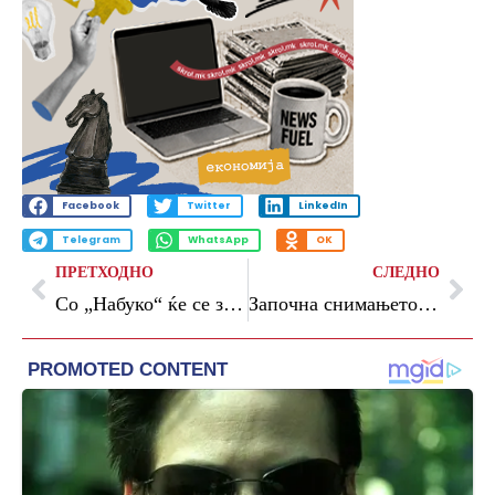
Facebook
Twitter
LinkedIn
Telegram
WhatsApp
OK
ПРЕТХОДНО
СЛЕДНО
Со „Набуко“ ќе се затворат Мајските оперски вечери, изведбата посветена на Ристе Велков кој загина во кобната сообраќајка
Започна снимањето на дебитантскиот долгометражен игран филм „Пролетно чистење“