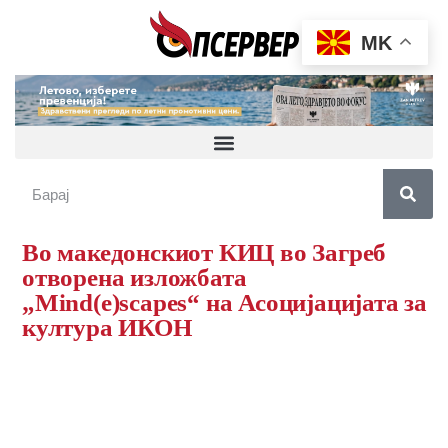
MK
Во македонскиот КИЦ во Загреб
отворена изложбата
„Mind(e)scapes“ на Асоцијацијата за
култура ИКОН