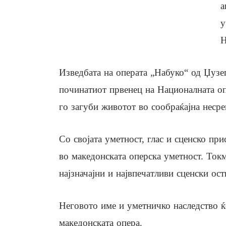
а
у
Н
Изведбата на операта „Набуко“ од Џузе
починатиот првенец на Националната опе
го загуби животот во сообраќајна несре
Со својата уметност, глас и сценско при
во македонската оперска уметност. Ток
најзначајни и највпечатливи сценски ос
Неговото име и уметничко наследство ќе
македонската опера.