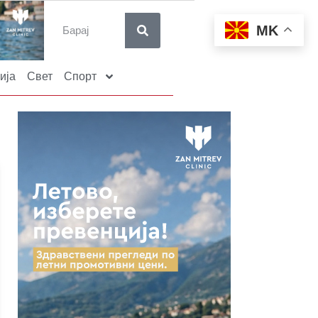
MK
ија
Свет
Спорт