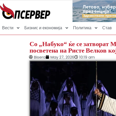
Вести
Бизнис и економија
Политика
Став
Со „Набуко“ ќе се затворат М
посветена на Ристе Велков ко
Bisera
May 27, 2026
10:19 am