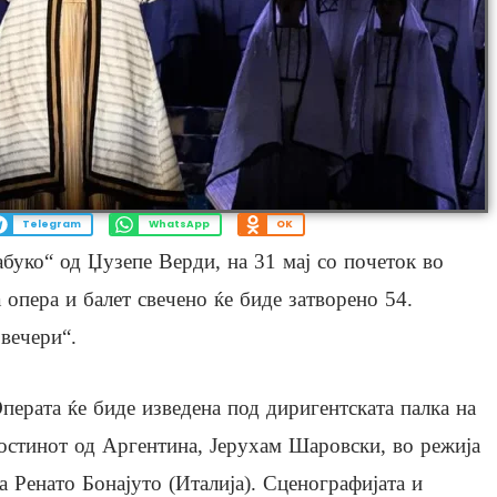
Telegram
WhatsApp
OK
буко“ од Џузепе Верди, на 31 мај со почеток во
 опера и балет свечено ќе биде затворено 54.
вечери“.
перата ќе биде изведена под диригентската палка на
остинот од Аргентина, Јерухам Шаровски, во режија
а Ренато Бонајуто (Италија). Сценографијата и