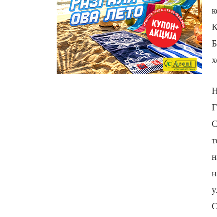
к
К
Б
х
Н
Г
С
т
н
н
у
С