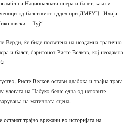
нсамбл на Националната опера и балет, како и
ченици од балетскиот оддел при ДМБУЦ „Илија
иколовски – Луј“.
пе Верди, ќе биде посветена на неодамна трагично
ра и балет, баритонот Ристе Велков, кој неодамна
ќа.
суство, Ристе Велков остави длабока и трајна трага
му улогата на Набуко беше една од неговите
тварувања на матичната сцена.
 останат трајно врежани во историјата на