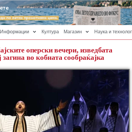
Информации
Култура
Магазин
Наука и технолог
ајските оперски вечери, изведбата
ј загина во кобната сообраќајка