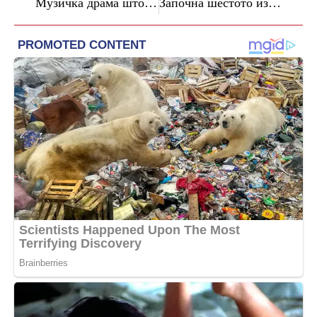
Музичка драма што остава без здив – „Риголето“ од Џузепе Верди во рамките на 54. издание на „Мајски оперски вечери“
Започна шестото издание на Скопскиот поетски фестивал