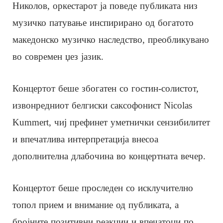
Николов, оркестарот ја поведе публиката низ
музичко патување инспирирано од богатото
македонско музичко наследство, преобликувано
во современ џез јазик.
Концертот беше збогатен со гостин-солистот,
извонредниот белгиски саксофонист Nicolas
Kummert, чиј префинет уметнички сензибилитет
и впечатлива интерпретација внесоа
дополнителна длабочина во концертната вечер.
Концертот беше проследен со исклучително
топол прием и внимание од публиката, а
бројните позитивни реакции и впечатоци по