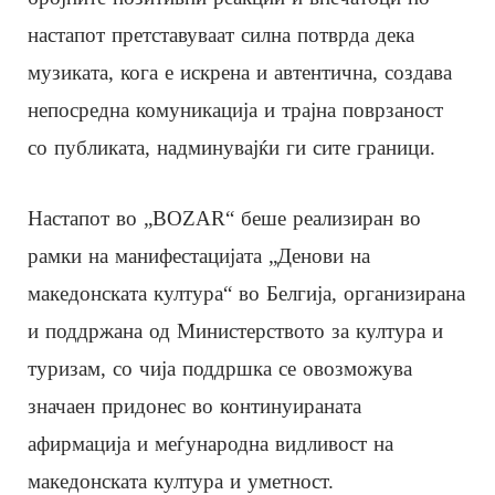
настапот претставуваат силна потврда дека
музиката, кога е искрена и автентична, создава
непосредна комуникација и трајна поврзаност
со публиката, надминувајќи ги сите граници.
Настапот во „BOZAR“ беше реализиран во
рамки на манифестацијата „Денови на
македонската култура“ во Белгија, организирана
и поддржана од Министерството за култура и
туризам, со чија поддршка се овозможува
значаен придонес во континуираната
афирмација и меѓународна видливост на
македонската култура и уметност.