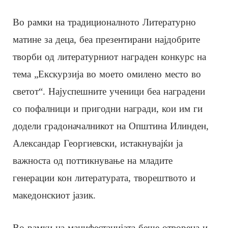
Во рамки на традиционалното Литературно
матине за деца, беа презентирани најдобрите
творби од литературниот награден конкурс на
тема „Екскурзија во моето омилено место во
светот“. Најуспешните ученици беа наградени
со пофалници и пригодни награди, кои им ги
додели градоначалникот на Општина Илинден,
Александар Георгиевски, истакнувајќи ја
важноста од поттикнување на младите
генерации кон литературата, творештвото и
македонскиот јазик.
Во рамки на манифестацијата беше отворена и