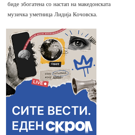
биде збогатена со настап на македонската
музичка уметница Лидија Кочовска.