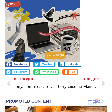
Facebook
Twitter
LinkedIn
Telegram
WhatsApp
OK
ПРЕТХОДНО
СЛЕДНО
Популарното дело на „Браво сине!“ и „Арс Ламина“ – „Бајки од Македонија“ влегува во образовната програма како редовна лектира
Гостување на Македонска филхармонија во Струга