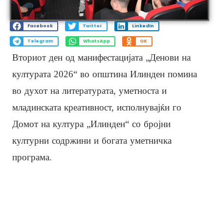
Facebook
Twitter
LinkedIn
Telegram
WhatsApp
OK
Вториот ден од манифестацијата „Денови на
културата 2026“ во oпштина Илинден помина
во духот на литературата, уметноста и
младинската креативност, исполнувајќи го
Домот на култура „Илинден“ со бројни
културни содржини и богата уметничка
програма.