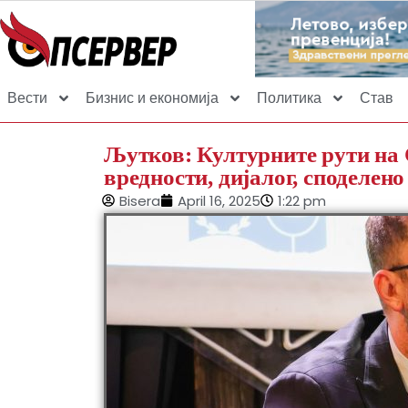
Вести
Бизнис и економија
Политика
Став
Љутков: Културните рути на 
вредности, дијалог, споделен
Bisera
April 16, 2025
1:22 pm