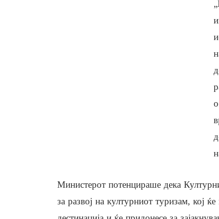
„
и
и
н
д
р
о
в
д
н
Министерот потенцираше дека Културни
за развој на културниот туризам, кој ќе
дестинација и ќе придонесе за зајакнув