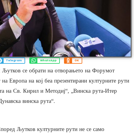
Telegram
WhatsApp
OK
н Љутков се обрати на отворањето на Форумот
 на Европа на кој беа презентирани културните рути
та на Св. Кирил и Методиј“, „Винска рута-Итер
Дунавска винска рута“.
поред Љутков културните рути не се само