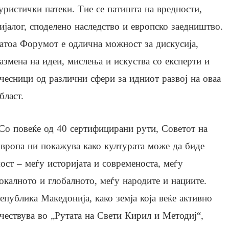
уристички патеки. Тие се патишта на вредности,
ијалог, споделено наследство и европско заедништво.
атоа Форумот е одлична можност за дискусија,
азмена на идеи, мислења и искуства со експерти и
чесници од различни сфери за идниот развој на оваа
бласт.
Со повеќе од 40 сертифицирани рути, Советот на
вропа ни покажува како културата може да биде
ост – меѓу историјата и современоста, меѓу
окалното и глобалното, меѓу народите и нациите.
епублика Македонија, како земја која веќе активно
чествува во „Рутата на Свети Кирил и Методиј“,