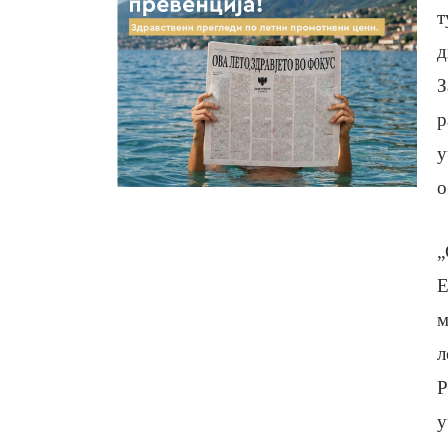
т
д
З
р
у
о
„
Е
м
л
Р
у