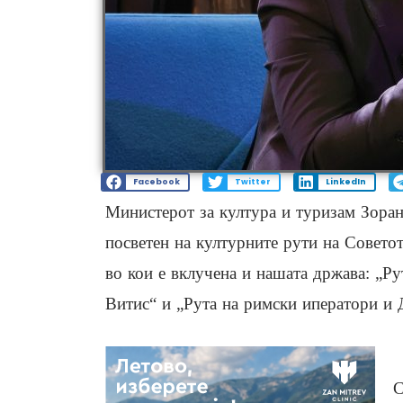
Facebook
Twitter
LinkedIn
Министерот за култура и туризам Зора
посветен на културните рути на Советот
во кои е вклучена и нашата држава: „Ру
Витис“ и „Рута на римски иператори и 
С