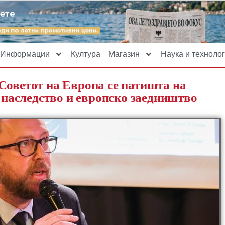
Информации
Култура
Магазин
Наука и технолог
Советот на Европа се патишта на
о наследство и европско заедништво