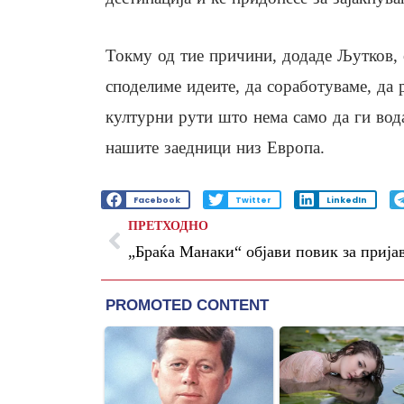
Токму од тие причини, додаде Љутков, 
споделиме идеите, да соработуваме, да
културни рути што нема само да ги вода
нашите заедници низ Европа.
Facebook
Twitter
LinkedIn
ПРЕТХОДНО