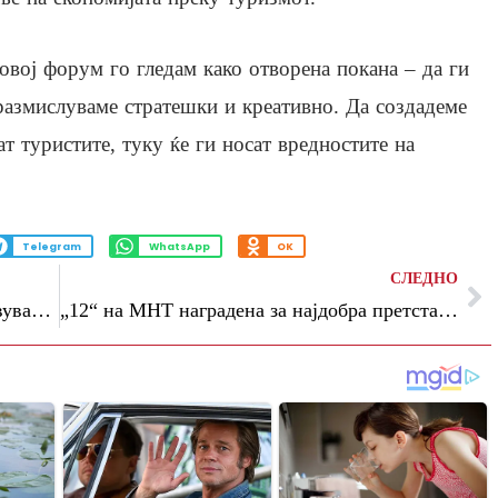
овој форум го гледам како отворена покана – да ги
 размислуваме стратешки и креативно. Да создадеме
т туристите, туку ќе ги носат вредностите на
Telegram
WhatsApp
OK
СЛЕДНО
„Браќа Манаки“ објави повик за пријавување филмови за 46. издание
„12“ на МНТ наградена за најдобра претстава и најдобра режија на фестивал во Велес