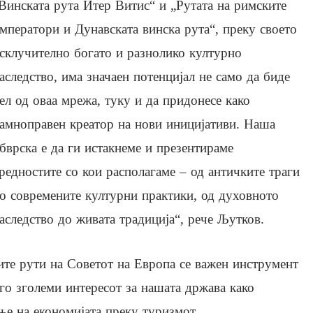
Винската рута Итер Витис“ и „Рутата на римските
мператори и Дунавската винска рута“, преку своето
склучително богато и разнолико културно
аследство, има значаен потенцијал не само да биде
ел од оваа мрежа, туку и да придонесе како
амноправен креатор на нови иницијативи. Наша
бврска е да ги истакнеме и презентираме
редностите со кои располагаме – од античките траги
о современите културни практики, од духовното
аследство до живата традиција“, рече Љутков.
те рути на Советот на Европа се важен инструмент
 го зголеми интересот за нашата држава како
ање на економијата преку туризмот.