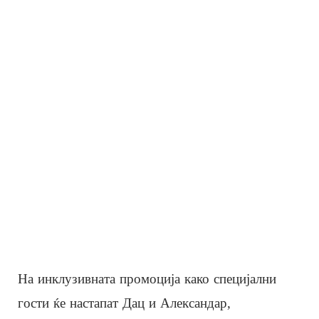
На инклузивната промоција како специјални
гости ќе настапат Дац и Александар,