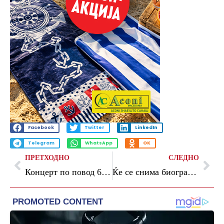
Facebook
Twitter
LinkedIn
Telegram
WhatsApp
OK
ПРЕТХОДНО
СЛЕДНО
Концерт по повод 60 години постоење на Факултетот за музичка уметност
Ќе се снима биографски филм за Слаткар, објавени филмовите што добија поддршка од Агенцијата за филм