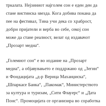
тркалата. Нејзиниот најголем сон е еден ден да
стане вистинска ѕвезда. Кога добива покана да
пее на фестивал, Тина учи дека со храброст,
добри пријатели и верба во себе, секој сон
може да стане реалност, велат од издавачот
„Прозарт медиа“.
„Големиот сон“ е во издание на „Прозарт
медиа“, а објавувањето е поддржано од „Зегин“
и Фондацијата „д-р Верица Маханџиска“,
„Шпаркасе Банка“, „Пакомак“, Министерството
за култура и туризам, „Сити Флауерс“ и „Дата
Понс“. Промоцијата се организира во соработка