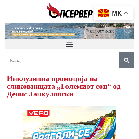
MK
Инклузивна промоција на
сликовницата „Големиот сон“ од
Денис Јанкуловски