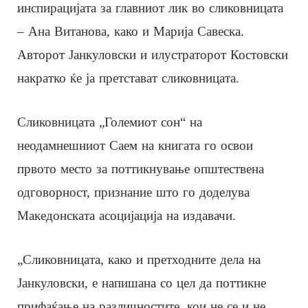
инспирацијата за главниот лик во сликовницата
– Ана Витанова, како и Марија Савеска.
Авторот Јанкуловски и илустраторот Костовски
накратко ќе ја претстават сликовницата.
Сликовницата „Големиот сон“ на
неодамнешниот Саем на книгата го освои
првото место за поттикнување општествена
одговорност, признание што го доделува
Македонската асоцијација на издавачи.
„Сликовницата, како и претходните дела на
Јанкуловски, е напишана со цел да поттикне
прифаќање на различностите, кои не се и не