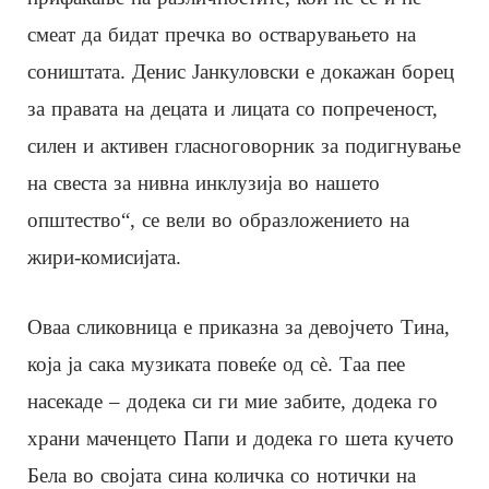
смеат да бидат пречка во остварувањето на
соништата. Денис Јанкуловски е докажан борец
за правата на децата и лицата со попреченост,
силен и активен гласноговорник за подигнување
на свеста за нивна инклузија во нашето
општество“, се вели во образложението на
жири-комисијата.
Оваа сликовница е приказна за девојчето Тина,
која ја сака музиката повеќе од сѐ. Таа пее
насекаде – додека си ги мие забите, додека го
храни маченцето Папи и додека го шета кучето
Бела во својата сина количка со нотички на