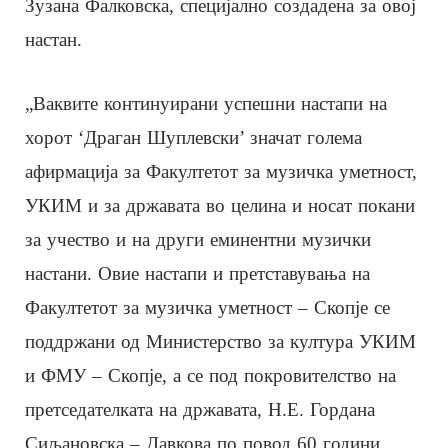
Зузана Фалковска, специјално создадена за овој
настан.
„Ваквите континуирани успешни настапи на
хорот ‘Драган Шуплевски’ значат голема
афирмација за Факултетот за музичка уметност,
УКИМ и за државата во целина и носат покани
за учество и на други еминентни музички
настани. Овие настапи и претставувања на
Факултетот за музичка уметност – Скопје се
поддржани од Министерство за култура УКИМ
и ФМУ – Скопје, а се под покровителство на
претседателката на државата, Н.Е. Гордана
Сиљановска – Давкова по повод 60 години