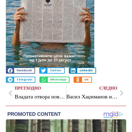
Facebook
Twitter
LinkedIn
Telegram
WhatsApp
OK
ПРЕТХОДНО
СЛЕДНО
Владата отвора нов извор на финансирање за филмот: 3 oтсто од давачките од игрите на среќа за Агенцијата
Васил Хаџиманов и неговиот бенд специјални гости на големиот концерт на Архангел