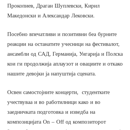
Прокопиев, Драган Шуплевски, Кирил
Македонски и Александар Лековски.
Посебно впечатливи и позитивни беа бурните
реакции на останатите учесници на фестивалот,
ансамбли од САД, Германија, Унгарија и Полска
кои ги продолжија аплаузот и овациите и откако
нашите девојки ја напуштија сцената.
Освен самостојните концерти, студентките
учествуваа и во работилници како и во
заедничката подготовка и изведба на
композицијата On – Off од композиторот