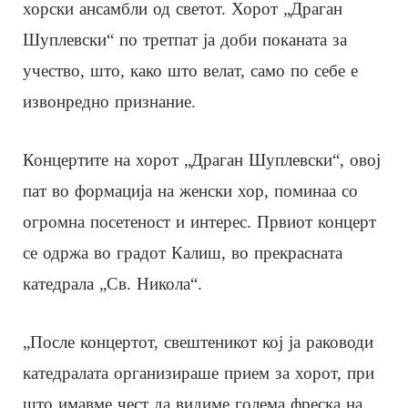
хорски ансамбли од светот. Хорот „Драган
Шуплевски“ по третпат ја доби поканата за
учество, што, како што велат, само по себе е
извонредно признание.
Концертите на хорот „Драган Шуплевски“, овој
пат во формација на женски хор, поминаа со
огромна посетеност и интерес. Првиот концерт
се одржа во градот Калиш, во прекрасната
катедрала „Св. Никола“.
„После концертот, свештеникот кој ја раководи
катедралата организираше прием за хорот, при
што имавме чест да видиме голема фреска на