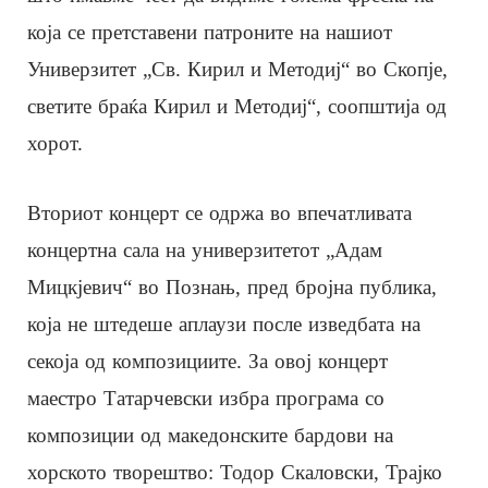
која се претставени патроните на нашиот
Универзитет „Св. Кирил и Методиј“ во Скопје,
светите браќа Кирил и Методиј“, соопштија од
хорот.
Вториот концерт се одржа во впечатливата
концертна сала на универзитетот „Адам
Мицкјевич“ во Познањ, пред бројна публика,
која не штедеше аплаузи после изведбата на
секоја од композициите. За овој концерт
маестро Татарчевски избра програма со
композиции од македонските бардови на
хорското творештво: Тодор Скаловски, Трајко