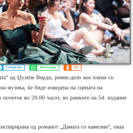
Telegram
WhatsApp
OK
ата“ од Џузепе Верди, ремек-дело кое плени со
вна музика, ќе биде изведена на сцената на
о почеток во 20.00 часот, во рамките на 54. издание
нспирирана од романот „Дамата со камелии“, оваа