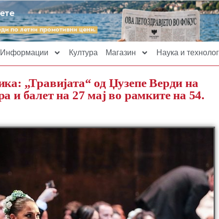
Информации
Култура
Магазин
Наука и технолог
ика: „Травијата“ од Џузепе Верди на
а и балет на 27 мај во рамките на 54.