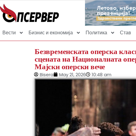
Вести
Бизнис и економија
Политика
Став
Безвременската оперска клас
сцената на Националната опер
Мајски оперски вече
Bisera
May 21, 2026
10:48 am