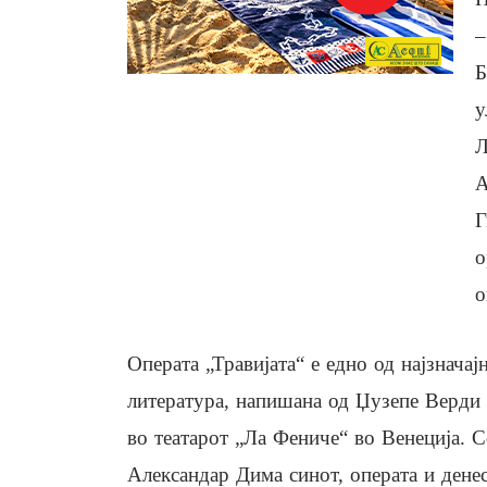
–
Б
у
Л
А
Г
о
о
Операта „Травијата“ е едно од најзначај
литература, напишана од Џузепе Верди 
во театарот „Ла Фениче“ во Венеција. 
Александар Дима синот, операта и денес