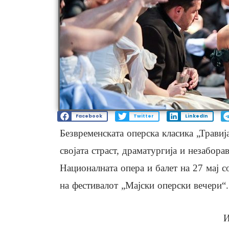
Facebook
Twitter
LinkedIn
Безвременската оперска класика „Травиј
својата страст, драматургија и незабора
Националната опера и балет на 27 мај с
на фестивалот „Мајски оперски вечери“.
И