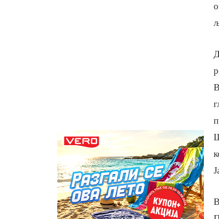
о
љ
Д
р
В
г
п
Ш
к
Ј
В
П