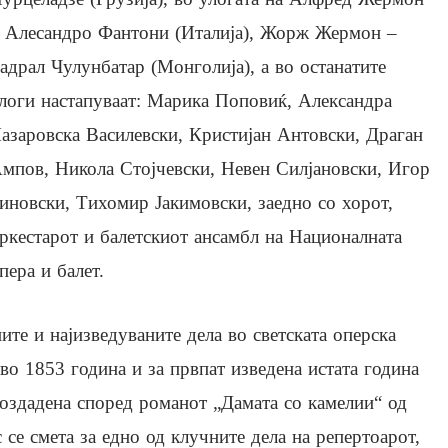
 Алесандро Фантони (Италија), Жорж Жермон –
адрал Чулунбатар (Монголија), а во останатите
логи настапуваат: Марика Поповиќ, Александра
азарoвска Василевски, Кристијан Антовски, Драган
мпов, Никола Стојчевски, Невен Силјановски, Игор
иновски, Тихомир Јакимовски, заедно со хорот,
ркестарот и балетскиот ансамбл на Националната
пера и балет.
ните и најизведуваните дела во светската оперска
во 1853 година и за првпат изведена истата година
Создадена според романот „Дамата со камелии“ од
 се смета за едно од клучните дела на репертоарот,