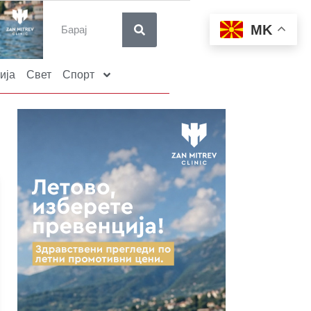
MK
ија
Свет
Спорт