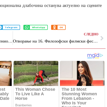
емоционална длабочина останува актуелно на сцените
Telegram
WhatsApp
OK
СЛЕДНО
„Страв и надеж“ – претстава за современиот човек и неговите стравови на сцената на МНТ на 𝟣𝟩 јуни
Отворање на 16. Филозофски филмски фестивал со дистопискиот филм „Друг крај“ од Пјеро Месина и концерт на „Галактик ефенди“