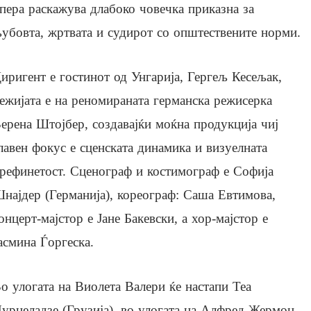
пера раскажува длабоко човечка приказна за
убовта, жртвата и судирот со општествените норми.
иригент е гостинот од Унгарија, Гергељ Кесељак,
ежијата е на реномираната германска режисерка
ерена Штојбер, создавајќи моќна продукција чиј
лавен фокус е сценската динамика и визуелната
рефинетост. Сценограф и костимограф е Софија
најдер (Германија), кореограф: Саша Евтимова,
онцерт-мајстор е Јане Бакевски, а хор-мајстор е
асмина Ѓоргеска.
о улогата на Виолета Валери ќе настапи Теа
урцеладзе (Грузија), во улогата на Алфред Жермон