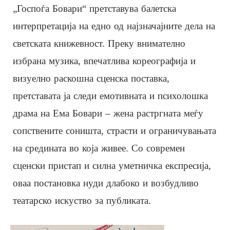
„Госпоѓа Бовари“ претставува балетска
интерпретација на едно од најзначајните дела на
светската книжевност. Преку внимателно
избрана музика, впечатлива кореографија и
визуелно раскошна сценска поставка,
претставата ја следи емотивната и психолошка
драма на Ема Бовари – жена растргната меѓу
сопствените соништа, страсти и ограничувањата
на средината во која живее. Со современ
сценски пристап и силна уметничка експресија,
оваа постановка нуди длабоко и возбудливо
театарско искуство за публиката.