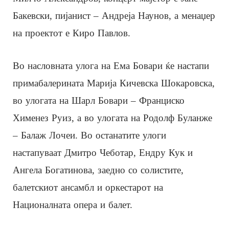
Бакевски, пијанист – Андреја Наунов, а менаџер
на проектот е Киро Павлов.
Во насловната улога на Ема Бовари ќе настапи
примабалерината Марија Кичевска Шокаровска,
во улогата на Шарл Бовари – Франциско
Хименез Руиз, а во улогата на Родолф Буланже
– Балаж Лочеи. Во останатите улоги
настапуваат Дмитро Чеботар, Ендру Кук и
Ангела Богатинова, заедно со солистите,
балетскиот ансамбл и оркестарот на
Националната опера и балет.