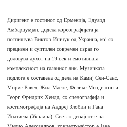
Диригент е гостинот од Ерменија, Едуард
Амбарцумјан, додека кореографијата ја
потпишува Виктор Ишчук од Украина, кој со
прецизен и суптилен современ израз го
доловува духот на 19 век и емотивната
комплексност на главниот лик. Музичката
подлога е составена од дела на Камиј Сен-Санс,
Морис Равел, Жил Масне, Феликс Менделсон и
Георг Фридрих Хендл, со сценографија и
костимографија на Андреј Злобин и Гана
Ипатиева (Украина). Светло-дизајнот е на
Милчо Александров, концерт-мајстор е Јане