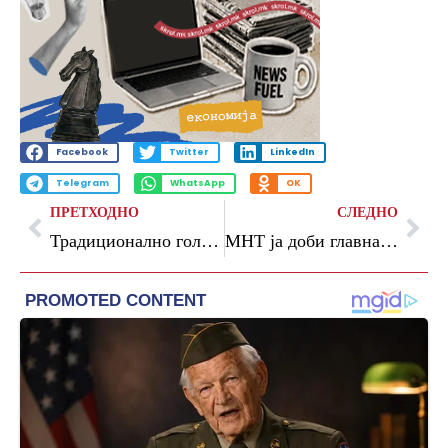
Facebook
Twitter
LinkedIn
Telegram
WhatsApp
OK
ПРЕТХОДНО
СЛЕДНО
Традиционално голем интерес за учество на меѓународниот конкурс „Велес 2026 – Златен стрип“
МНТ ја доби главната награда Гран При за уметничко остварување во целина за претставата „Страв и надеж“ на јубилејното 60 издание на МТФ „Војдан Чернодрински“