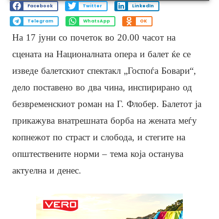
Facebook
Twitter
LinkedIn
Telegram
WhatsApp
OK
На 17 јуни со почеток во 20.00 часот на
сцената на Националната опера и балет ќе се
изведе балетскиот спектакл „Госпоѓа Бовари“,
дело поставено во два чина, инспирирано од
безвременскиот роман на Г. Флобер. Балетот ја
прикажува внатрешната борба на жената меѓу
копнежот по страст и слобода, и стегите на
општествените норми – тема која останува
актуелна и денес.