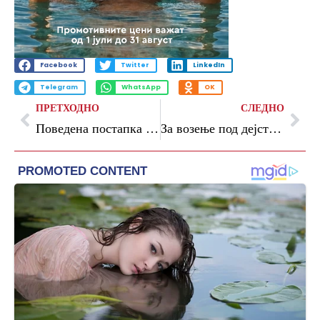
Facebook
Twitter
LinkedIn
Telegram
WhatsApp
OK
ПРЕТХОДНО
СЛЕДНО
Поведена постапка за узурпација на просторот во близина на поликлиниката „Бит Пазар“
За возење под дејство на алкохол 27 санкции на територија на СВР Битола