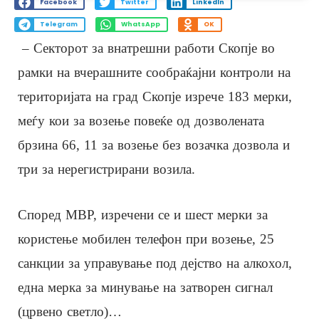
Facebook
Twitter
LinkedIn
Telegram
WhatsApp
OK
– Секторот за внатрешни работи Скопје во
рамки на вчерашните сообраќајни контроли на
територијата на град Скопје изрече 183 мерки,
меѓу кои за возење повеќе од дозволената
брзина 66, 11 за возење без возачка дозвола и
три за нерегистрирани возила.
Според МВР, изречени се и шест мерки за
користење мобилен телефон при возење, 25
санкции за управување под дејство на алкохол,
една мерка за минување на затворен сигнал
(црвено светло)…