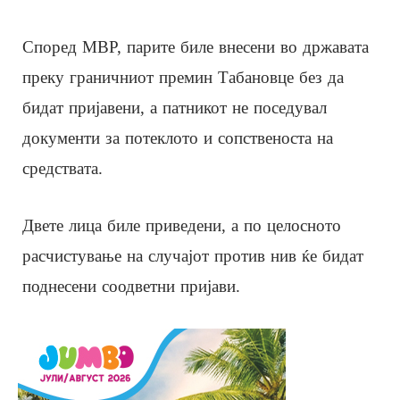
Според МВР, парите биле внесени во државата
преку граничниот премин Табановце без да
бидат пријавени, а патникот не поседувал
документи за потеклото и сопственоста на
средствата.
Двете лица биле приведени, а по целосното
расчистување на случајот против нив ќе бидат
поднесени соодветни пријави.