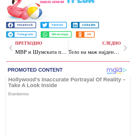
Facebook
Twitter
LinkedIn
Telegram
WhatsApp
OK
ПРЕТХОДНО
СЛЕДНО
МВР и Шумската полиција одземаат украдени огревни дрва
Тело на маж најдено во летниковец на Водно