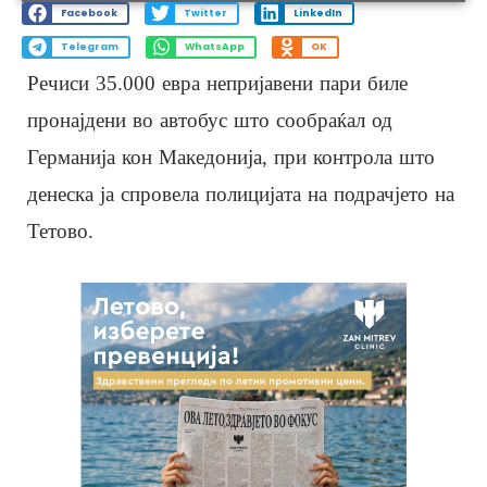
Facebook
Twitter
LinkedIn
Telegram
WhatsApp
OK
Речиси 35.000 евра непријавени пари биле
пронајдени во автобус што сообраќал од
Германија кон Македонија, при контрола што
денеска ја спровела полицијата на подрачјето на
Тетово.