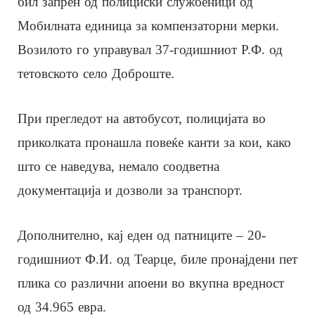
бил запрен од полициски службеници од
Мобилната единица за компензаторни мерки.
Возилото го управувал 37-годишниот Р.Ф. од
тетовското село Доброште.
При прегледот на автобусот, полицијата во
приколката пронашла повеќе канти за кои, како
што се наведува, немало соодветна
документација и дозволи за транспорт.
Дополнително, кај еден од патниците – 20-
годишниот Ф.И. од Теарце, биле пронајдени пет
плика со различни апоени во вкупна вредност
од 34.965 евра.