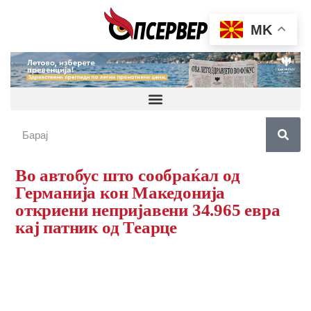
MK
Во автобус што сообраќал од
Германија кон Македонија
откриени непријавени 34.965 евра
кај патник од Теарце