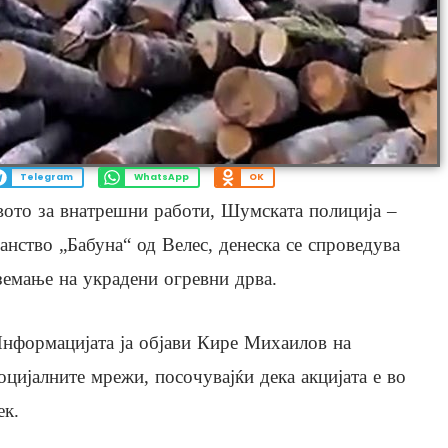
Telegram
WhatsApp
OK
вото за внатрешни работи, Шумската полиција –
нство „Бабуна“ од Велес, денеска се спроведува
земање на украдени огревни дрва.
нформацијата ја објави Кире Михаилов на
оцијалните мрежи, посочувајќи дека акцијата е во
ек.