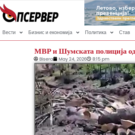
Вести
Бизнис и економија
Политика
Став
МВР и Шумската полиција од
Bisera
May 24, 2026
8:15 pm