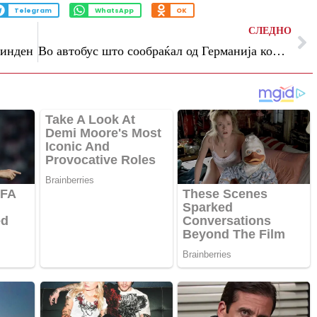
Telegram
WhatsApp
OK
СЛЕДНО
линден
Во автобус што сообраќал од Германија кон Македонија откриени непријавени 34.965 евра кај патник од Теарце