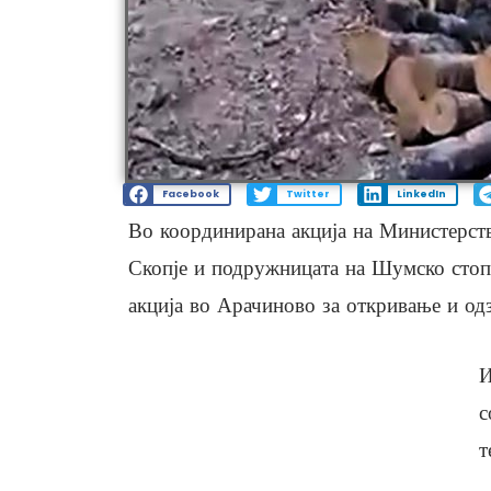
Facebook
Twitter
LinkedIn
Во координирана акција на Министерст
Скопје и подружницата на Шумско стопа
акција во Арачиново за откривање и од
И
с
т