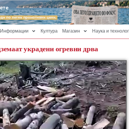
Информации
Култура
Магазин
Наука и технолог
земаат украдени огревни дрва