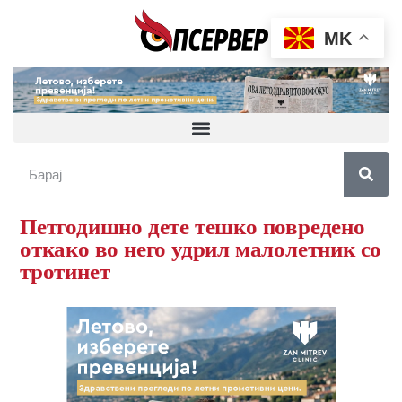
MK
Петгодишно дете тешко повредено
откако во него удрил малолетник со
тротинет