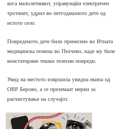
кога малолетникот, управувајќи електричен
тротинет, удрил во петгодишното дете од
истото село.
Повреденото дете било пренесено во Итната
медицинска помош во Пехчево, каде му биле
констатирани тешки телесни повреди.
Увид на местото извршила увидна екипа од
ОВР Берово, а се преземаат мерки за
расчистување на случајот.