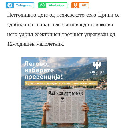
Telegram
WhatsApp
OK
Петгодишно дете од пехчевското село Црник се
здобило со тешки телесни повреди откако во
него удрил електричен тротинет управуван од
12-годишен малолетник.