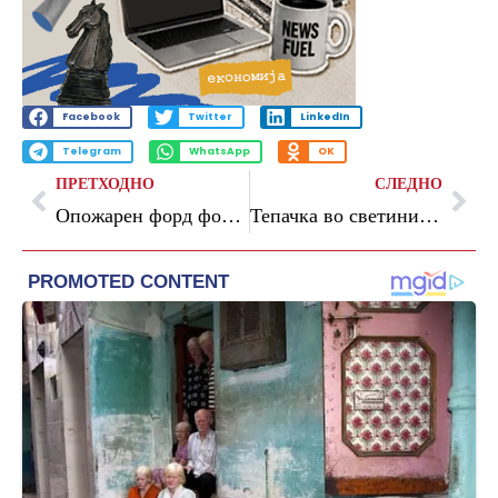
Facebook
Twitter
LinkedIn
Telegram
WhatsApp
OK
ПРЕТХОДНО
СЛЕДНО
Опожарен форд фокус во Драчево
Тепачка во светиниколско село: Приведени две лица, трето нападнало полицаец