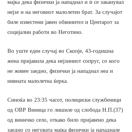
мајка дека физички ја нападнал и ѝ се заканувал
нејзе и на неговиот малолетен брат. За случајот
биле известени јавен обвинител и Центарот за
социјални работи во Неготино.
Во уште еден случај во Скопје, 43-годишна
жена пријавила дека нејзиниот сопруг, со кого
не живее заедно, физички ја нападнал неа и
нивната малолетна ќерка.
Синоќа во 23:35 часот, полициски службеници
од ОВР Виница го лишиле од слобода Н.П.(37)
од виничко село, откако било пријавено дека
заедно со неговата мајка физички ја нападнале