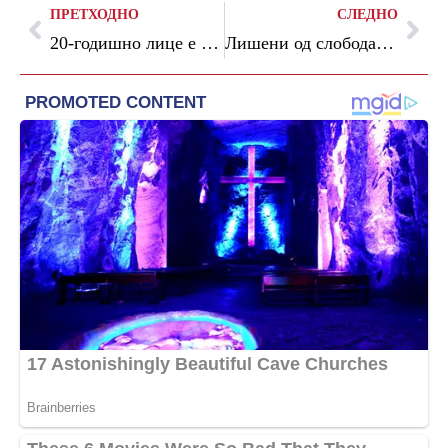
ПРЕТХОДНО
СЛЕДНО
20-годишно лице е четвртата жртва во трагичната несреќа на скопската обиколница
Лишени од слобода двајца крадци во Скопје, одземеното вратено на сопственикот