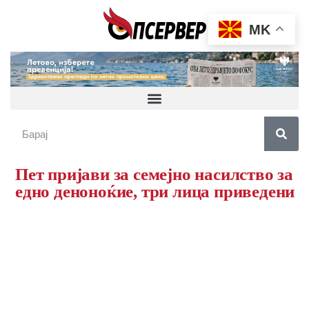
MK
Пет пријави за семејно насилство за
едно деноноќие, три лица приведени