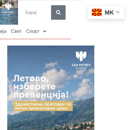
MK
ија
Свет
Спорт