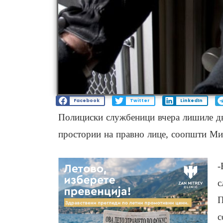
Facebook
Twitter
LinkedIn
Полициски службеници вчера лишиле две
простории на правно лице, соопшти Ми
-
с
П
с