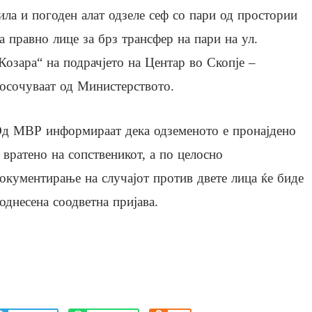
ила и погоден алат одзеле сеф со пари од простории
а правно лице за брз трансфер на пари на ул.
Козара“ на подрачјето на Центар во Скопје –
осочуваат од Министерството.
д МВР информираат дека одземеното е пронајдено
 вратено на сопственикот, а по целосно
окументирање на случајот против двете лица ќе биде
однесена соодветна пријава.