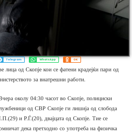
Telegram
WhatsApp
OK
 лица од Скопје кои се фатени крадејќи пари од
нистерството за внатрешни работи.
Вчера околу 04:30 часот во Скопје, полициски
лужбеници од СВР Скопје ги лишија од слобода
.П.(29) и Р.Ѓ.(20), двајцата од Скопје. Тие се
омничат дека претходно со употреба на физичка