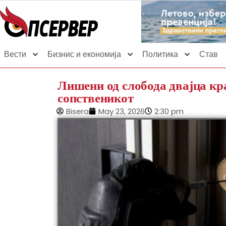
Вести
Бизнис и економија
Политика
Став
Лишени од слобода двајца кра
сопственикот
Bisera
May 23, 2026
2:30 pm