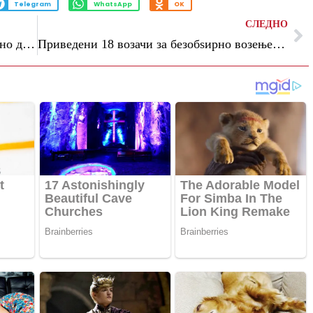
Telegram
WhatsApp
OK
СЛЕДНО
Пет пријави за семејно насилство за едно деноноќие, три лица приведени
Приведени 18 возачи за безобѕирно возење, меѓу нив и деца