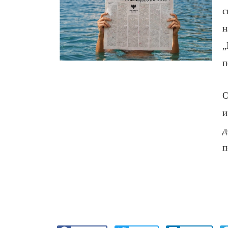
с
н
„
п
О
и
д
п