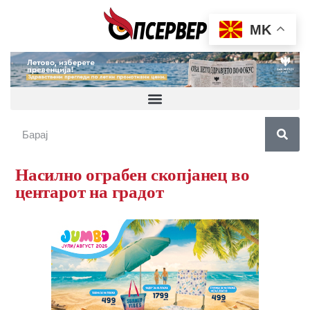
MK
Насилно ограбен скопјанец во
центарот на градот