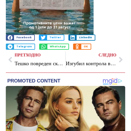
Facebook
Twitter
LinkedIn
Telegram
WhatsApp
OK
ПРЕТХОДНО
СЛЕДНО
Тешко повреден скопјанец: со возило излетал од регионалниот пат Велес – Градско
Изгубил контрола врз тракторот и паднал во провалија: тешко повреден маж од село Конче