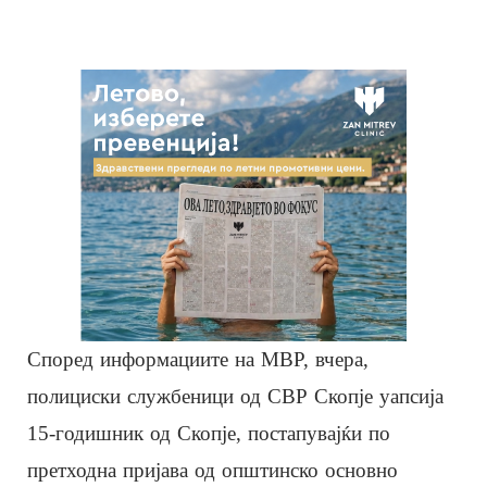
Според информациите на МВР, вчера,
полициски службеници од СВР Скопје уапсија
15-годишник од Скопје, постапувајќи по
претходна пријава од општинско основно