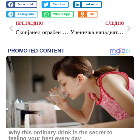
Facebook
Twitter
LinkedIn
Telegram
WhatsApp
OK
ПРЕТХОДНО
СЛЕДНО
Скопјанец ограбен додека бил во неговиот автомобил, крадецот ја отворил совозачката врата
Ученичка нападната во основно училиште во Скопје, нејзин соученик снимал со мобилен телефон