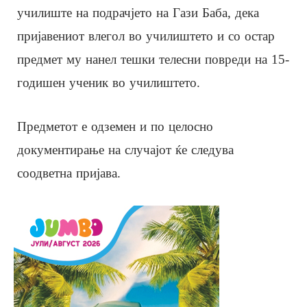
училиште на подрачјето на Гази Баба, дека
пријавениот влегол во училиштето и со остар
предмет му нанел тешки телесни повреди на 15-
годишен ученик во училиштето.
Предметот е одземен и по целосно
документирање на случајот ќе следува
соодветна пријава.