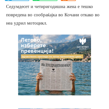
Седумдесет и четиригодишна жена е тешко
повредена во сообраќајка во Кочани откако во
неа удрил мотоцикл.