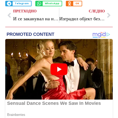
Telegram
WhatsApp
OK
ПРЕТХОДНО
СЛЕДНО
И се заканувал на неговата поранешна партнерка, ја следел, вршел психичко насилство: кривична за маж од Кумановско
Изградил објект без решение за градба на државно земјиште од скоро 4 милиони денари