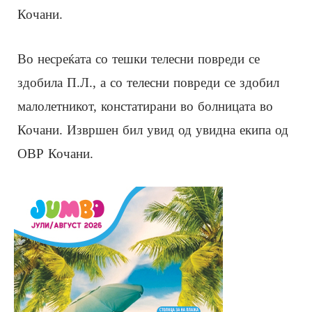
Кочани.
Во несреќата со тешки телесни повреди се
здобила П.Л., а со телесни повреди се здобил
малолетникот, констатирани во болницата во
Кочани. Извршен бил увид од увидна екипа од
ОВР Кочани.