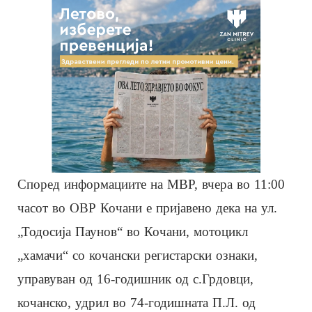
Според информациите на МВР, вчера во 11:00
часот во ОВР Кочани е пријавено дека на ул.
„Тодосија Паунов“ во Кочани, мотоцикл
„хамачи“ со кочански регистарски ознаки,
управуван од 16-годишник од с.Грдовци,
кочанско, удрил во 74-годишната П.Л. од