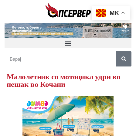
MK
Малолетник со мотоцикл удри во
пешак во Кочани