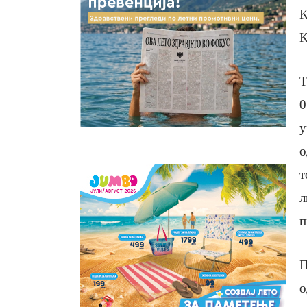
К
К
Т
0
у
о
т
л
п
П
о