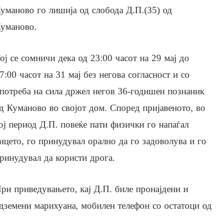
уманово го лишија од слобода Д.П.(35) од
уманово.
ој се сомничи дека од 23:00 часот на 29 мај до
7:00 часот на 31 мај без негова согласност и со
потреба на сила држел негов 36-годишен познаник
д Куманово во својот дом. Според пријавеното, во
ој период Д.П. повеќе пати физички го напаѓал
ицето, го принудувал орално да го задоволува и го
ринудувал да користи дрога.
ри приведувањето, кај Д.П. биле пронајдени и
дземени марихуана, мобилен телефон со остатоци од