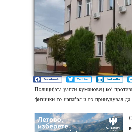
Facebook
Twitter
LinkedIn
Полицијата уапси кумановец кој против
физички го напаѓал и го принудувал да 
С
в