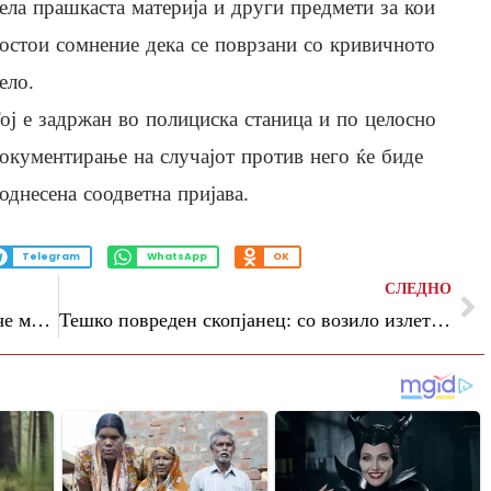
ела прашкаста материја и други предмети за кои
остои сомнение дека се поврзани со кривичното
ело.
ој е задржан во полициска станица и по целосно
окументирање на случајот против него ќе биде
однесена соодветна пријава.
Telegram
WhatsApp
OK
СЛЕДНО
Со лажен профил на 14-годишно девојче мамеле мажи, па ги снимале и ги терале да кажат дека се „педофили“
Тешко повреден скопјанец: со возило излетал од регионалниот пат Велес – Градско