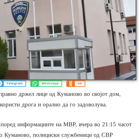
Telegram
WhatsApp
OK
правно држел лице од Куманово во својот дом,
користи дрога и орално да го задоволува.
поред информациите на МВР, вчера во 21:15 часот
о Куманово, полициски службеници од СВР