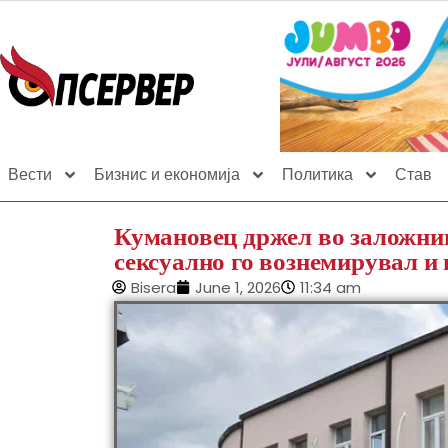
Вести
Бизнис и економија
Политика
Став
Кумановец држел во заложниш
сексуално го вознемирувал и 
Bisera
June 1, 2026
11:34 am