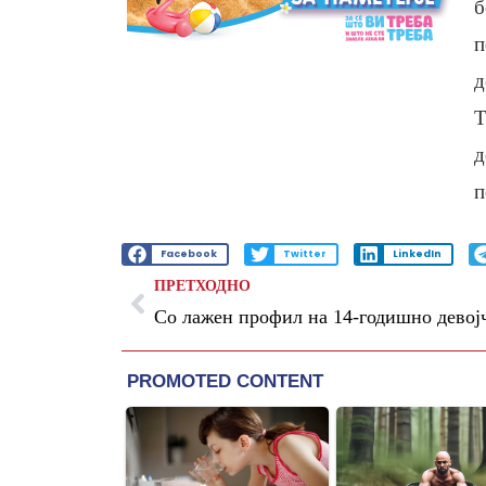
б
п
д
Т
д
п
Facebook
Twitter
LinkedIn
ПРЕТХОДНО