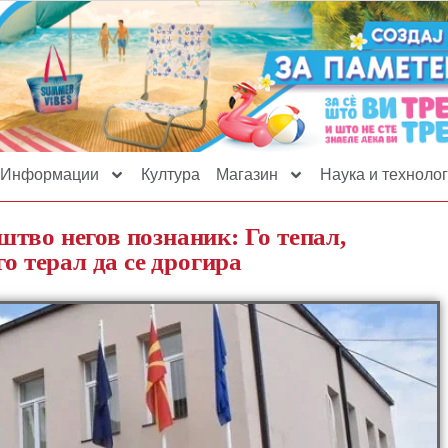
Информации
Култура
Магазин
Наука и технолог
тво негов познаник: Го тепал,
го терал да се дрогира