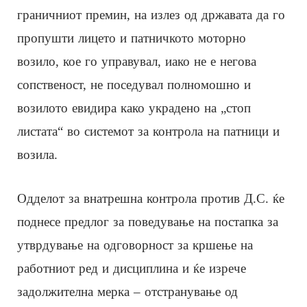
граничниот премин, на излез од државата да го
пропушти лицето и патничкото моторно
возило, кое го управувал, иако не е негова
сопственост, не поседувал полномошно и
возилото евидира како украдено на „стоп
листата“ во системот за контрола на патници и
возила.
Одделот за внатрешна контрола против Д.С. ќе
поднесе предлог за поведување на постапка за
утврдување на одговорност за кршење на
работниот ред и дисциплина и ќе изрече
задолжителна мерка – отстранување од