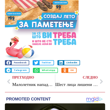
Facebook
Twitter
LinkedIn
Telegram
WhatsApp
OK
ПРЕТХОДНО
СЛЕДНО
Малолетник нападнат во Градскиот парк во Скопје
Шест лица лишени од слобода, вкупно седум пријави за семејно насилство во последното деноноќие