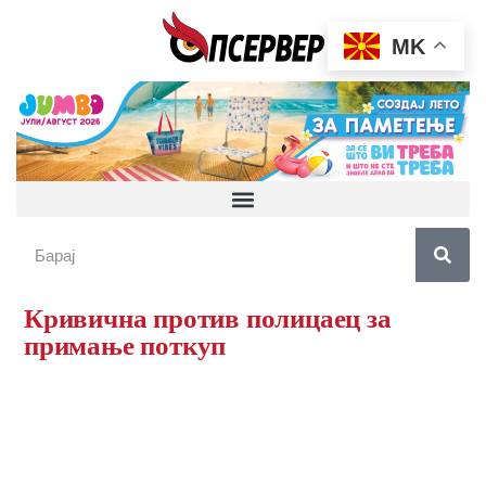
MK
Кривична против полицаец за
примање поткуп