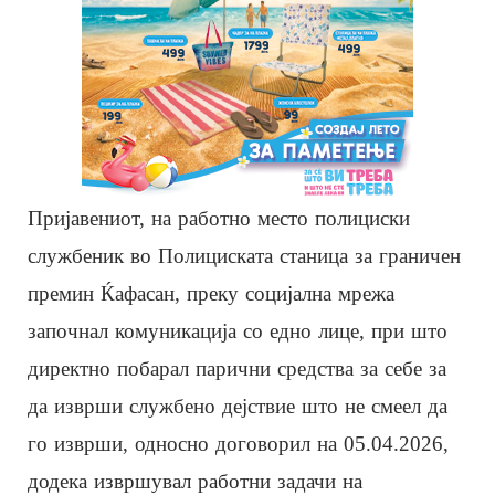
Пријавениот, на работно место полициски
службеник во Полициската станица за граничен
премин Ќафасан, преку социјална мрежа
започнал комуникација со едно лице, при што
директно побарал парични средства за себе за
да изврши службено дејствие што не смеел да
го изврши, односно договорил на 05.04.2026,
додека извршувал работни задачи на