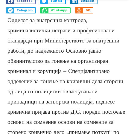
Facebook
Twitter
LinkedIn
Telegram
WhatsApp
OK
Одделот за внатрешна контрола,
криминалистички истраги и професионални
стандарди при Министерството за внатрешни
работи, до надлежното Основно јавно
обвинителство за гонење на организиран
криминал и корупција – Специјализирано
одделение за гонење на кривични дела сторени
од лица со полициски овластувања и
припадници на затворска полиција, поднесе
кривична пријава против Д.С. поради постоење
основи на сомнение основи на сомнение за
сторено кривично дело „примање поткуп“ по