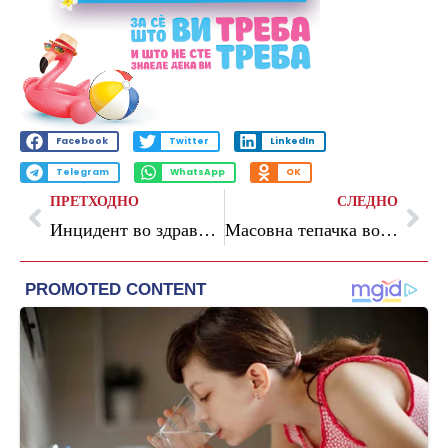
Facebook
Twitter
LinkedIn
Telegram
WhatsApp
OK
ПРЕТХОДНО
СЛЕДНО
Инцидент во здравствена установа во Центар: Скопјанка пријавила дека била нападната од нејзина претпоставена
Масовна тепачка во Шуто Оризари: Две лица тешко повредени, уапсени дури 11 скопјани