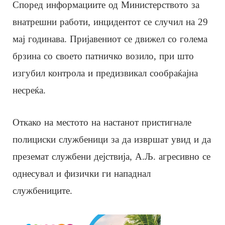
Според информациите од Министерството за
внатрешни работи, инцидентот се случил на 29
мај годинава. Пријавениот се движел со голема
брзина со своето патничко возило, при што
изгубил контрола и предизвикал сообраќајна
несреќа.
Откако на местото на настанот пристигнале
полициски службеници за да извршат увид и да
преземат службени дејствија, А.Љ. агресивно се
однесувал и физички ги нападнал
службениците.