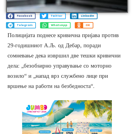
Facebook
Twitter
LinkedIn
Telegram
WhatsApp
OK
Полицијата поднесе кривична пријава против
29-годишниот А.Љ. од Дебар, поради
сомневање дека извршил две тешки кривични
дела: „безобѕирно управување со моторно
возило“ и „напад врз службено лице при
вршење на работи на безбедноста“.