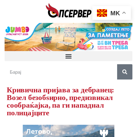
MK
Кривична пријава за дебранец:
Возел безобѕирно, предизвикал
сообраќајка, па ги нападнал
полицајците