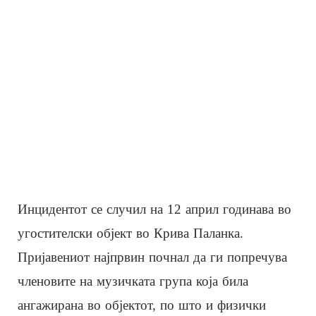
Инцидентот се случил на 12 април годинава во
угостителски објект во Крива Паланка.
Пријавениот најпрвин почнал да ги попречува
членовите на музичката група која била
ангажирана во објектот, по што и физички