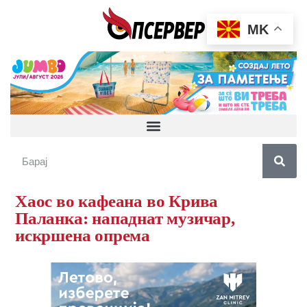
MK
Хаос во кафеана во Крива
Паланка: нападнат музичар,
искршена опрема