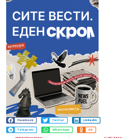
Facebook
Twitter
LinkedIn
Telegram
WhatsApp
OK