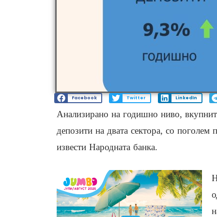
Facebook
Twitter
LinkedIn
Анализирано на годишно ниво, вкупните
депозити на двата сектора, со поголем 
извести Народната банка.
Н
о
н