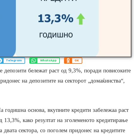
Telegram
WhatsApp
OK
 депозити бележат раст од 9,3%, поради повисоките
придонес на депозитите на секторот „домаќинства“,
а годишна основа, вкупните кредити забележаа раст
д 13,3%, како резултат на зголеменото кредитирање
а двата сектора, со поголем придонес на кредитите