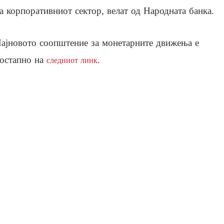
а корпоративниот сектор, велат од Народната банка.
ајновото соопштение за монетарните движења е
остапно на
.
следниот линк