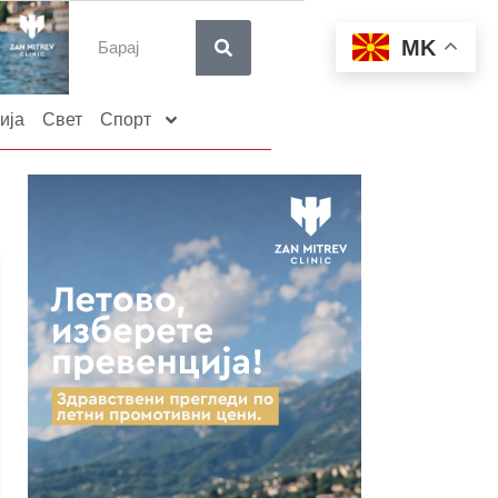
MK
ија
Свет
Спорт