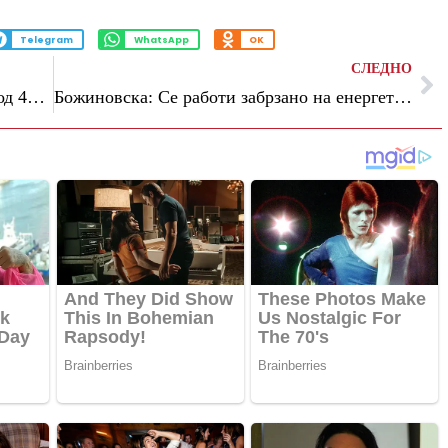
Telegram
WhatsApp
OK
СЛЕДНО
„Халкбанк“ со нова докапитализација од 40 милиони евра, силен сигнал за раст и стабилност
Божиновска: Се работи забрзано на енергетско поврзување со регионот, клучен приоритет-енергетската стабилност