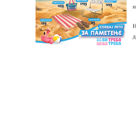
н
Н
д