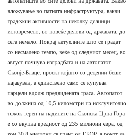
автопатишта во сите делови на државата. Вакво
вложување во патната инфраструктура, вакви
градежни активности на неколку делници
истовремено, во повеќе делови од државата, до
сега немало. Покрај актуелните што се градат
со несмалено темпо, веќе од следниот месец, во
август почнува изградбата и на автопатот
Скопје-Блаце, проект којшто со децении беше
најавуван, а единствено само се купуваа
парцели вдолж предвидената траса. Автопатот
во должина од 10,5 километри на исклучително
тежок терен на падините на Скопска Црна Гора
е со вкупна вредност од 235 милиони евра, од
кои 30,8 милиони се грант од ЕБОР, а рокот за