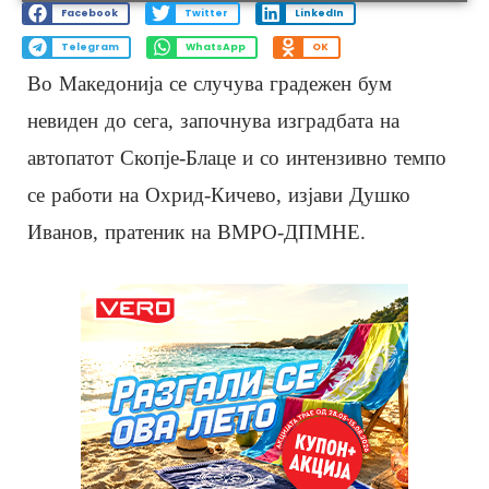
Facebook
Twitter
LinkedIn
Telegram
WhatsApp
OK
Во Македонија се случува градежен бум
невиден до сега, започнува изградбата на
автопатот Скопје-Блаце и со интензивно темпо
се работи на Охрид-Кичево, изјави Душко
Иванов, пратеник на ВМРО-ДПМНЕ.