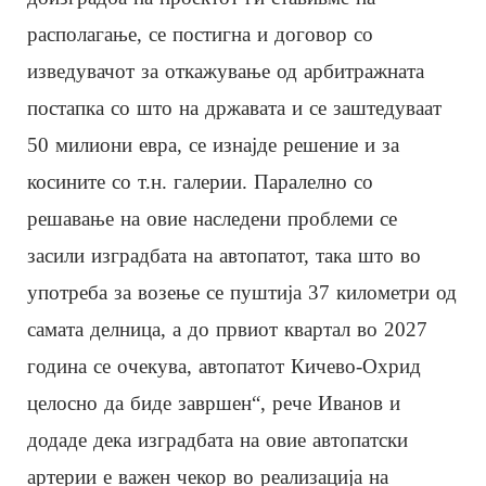
располагање, се постигна и договор со
изведувачот за откажување од арбитражната
постапка со што на државата и се заштедуваат
50 милиони евра, се изнајде решение и за
косините со т.н. галерии. Паралелно со
решавање на овие наследени проблеми се
засили изградбата на автопатот, така што во
употреба за возење се пуштија 37 километри од
самата делница, а до првиот квартал во 2027
година се очекува, автопатот Кичево-Охрид
целосно да биде завршен“, рече Иванов и
додаде дека изградбата на овие автопатски
артерии е важен чекор во реализација на