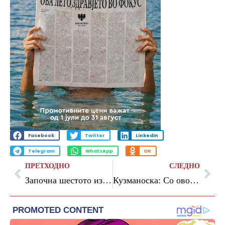
Facebook
Twitter
LinkedIn
Telegram
WhatsApp
OK
ПРЕТХОДНО
СЛЕДНО
Започна шестото издание на Охрид Кампот за високотехнолошка извонредност во организација на Македонија2025
Кузманоска: Со овој ребаланс инвестираме и во идните можности за вработувања и претприемништво