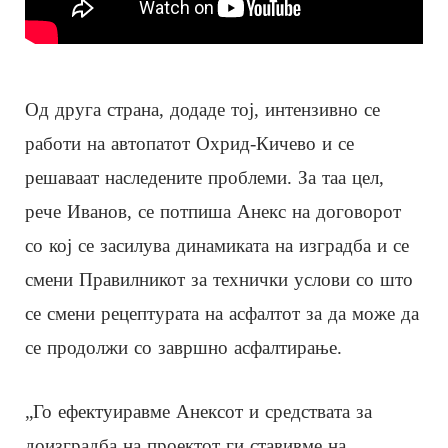
Од друга страна, додаде тој, интензивно се
работи на автопатот Охрид-Кичево и се
решаваат наследените проблеми. За таа цел,
рече Иванов, се потпиша Анекс на договорот
со кој се засилува динамиката на изградба и се
смени Правилникот за технички услови со што
се смени рецептурата на асфалтот за да може да
се продолжи со завршно асфалтирање.
„Го ефектуиравме Анексот и средствата за
доизградба на проектот ги ставивме на