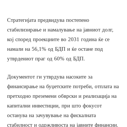
Стратегијата предвидува постепено
стабилизирање и намалување на јавниот долг,
кој според проекциите во 2031 година ќе се
намали на 56,1% од БДП и ќе остане под
утврдениот праг од 60% од БДП.
Документот ги утврдува насоките за
финансирање на буџетските потреби, отплата на
претходно преземени обврски и реализација на
капитални инвестиции, при што фокусот
останува на зачувување на фискалната
стабилност и одржливоста на јавните финансии.