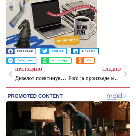
Facebook
Twitter
LinkedIn
Telegram
WhatsApp
OK
ПРЕТХОДНО
СЛЕДНО
Дизелот поевтинува за 6,5 денари, бензините поскапуваат
Ford ја произведе милионитата Puma – европска приказна за успех!