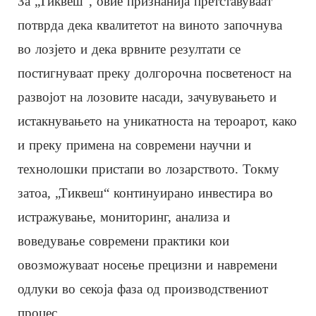
За „Тиквеш“, овие признанија претставуваат
потврда дека квалитетот на виното започнува
во лозјето и дека врвните резултати се
постигнуваат преку долгорочна посветеност на
развојот на лозовите насади, зачувувањето и
истакнувањето на уникатноста на тероарот, како
и преку примена на современи научни и
технолошки пристапи во лозарството. Токму
затоа, „Тиквеш“ континуирано инвестира во
истражување, мониторинг, анализа и
воведување современи практики кои
овозможуваат носење прецизни и навремени
одлуки во секоја фаза од производствениот
процес.