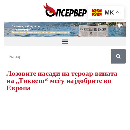
MK
Лозовите насади на тероар вината
на „Тиквеш“ меѓу најдобрите во
Европа