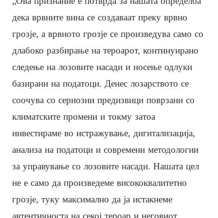
„Ова признание е потврда за нашата определба
дека врвните вина се создаваат преку врвно
грозје, а врвното грозје се произведува само со
длабоко разбирање на тероарот, континуирано
следење на лозовите насади и носење одлуки
базирани на податоци. Денес лозарството се
соочува со сериозни предизвици поврзани со
климатските промени и токму затоа
инвестираме во истражување, дигитализација,
анализа на податоци и современи методологии
за управување со лозовите насади. Нашата цел
не е само да произведеме висококвалитетно
грозје, туку максимално да ја истакнеме
автентичноста на секој тероар и неговиот