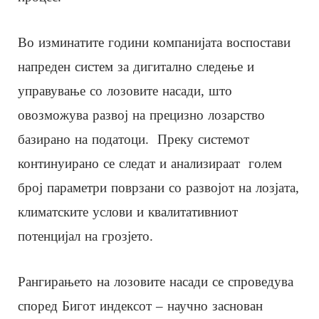
Во изминатите години компанијата воспостави
напреден систем за дигитално следење и
управување со лозовите насади, што
овозможува развој на прецизно лозарство
базирано на податоци. Преку системот
континуирано се следат и анализираат голем
број параметри поврзани со развојот на лозјата,
климатските услови и квалитативниот
потенцијал на грозјето.
Рангирањето на лозовите насади се спроведува
според Бигот индексот – научно заснован