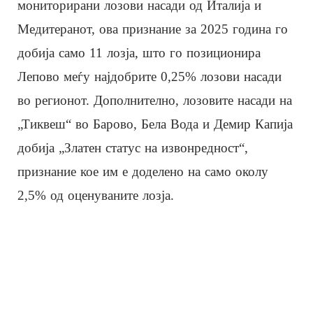
мониторирани лозови насади од Италија и
Медитеранот, ова признание за 2025 година го
добија само 11 лозја, што го позиционира
Лепово меѓу најдобрите 0,25% лозови насади
во регионот. Дополнително, лозовите насади на
„Тиквеш“ во Барово, Бела Вода и Демир Капија
добија „Златен статус на извонредност“,
признание кое им е доделено на само околу
2,5% од оценуваните лозја.