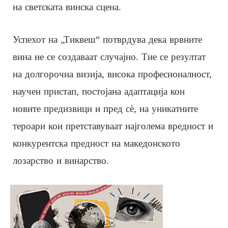
на светската винска сцена.
Успехот на „Тиквеш“ потврдува дека врвните
вина не се создаваат случајно. Тие се резултат
на долгорочна визија, висока професионалност,
научен пристап, постојана адаптација кон
новите предизвици и пред сè, на уникатните
тероари кои претставуваат најголема вредност и
конкурентска предност на македонското
лозарство и винарство.