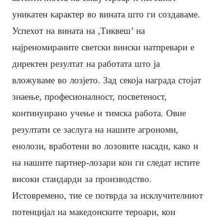
уникатен карактер во вината што ги создаваме.
Успехот на вината на ,Тиквеш’ на
најреномираните светски вински натпревари е
директен резултат на работата што ја
вложуваме во лозјето. Зад секоја награда стојат
знаење, професионалност, посветеност,
континуирано учење и тимска работа. Овие
резултати се заслуга на нашите агрономи,
енолози, вработени во лозовите насади, како и
на нашите партнер-лозари кои ги следат истите
високи стандарди за производство.
Истовремено, тие се потврда за исклучителниот
потенцијал на македонските тероари, кои