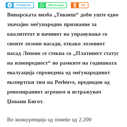
Telegram
WhatsApp
OK
Винарската визба „Тиквеш“ доби уште едно
значајно меѓународно признание за
квалитетот и начинот на управување со
своите лозови насади, откако лозовиот
насад Лепово се стекна со „Платинест статус
на извонредност“ во рамките на годишната
евалуација спроведена од меѓународниот
експертски тим на Perleuve, предводен од
реномираниот агроном и истражувач
Џовани Бигот.
Во конкуренција од повеќе од 2.200