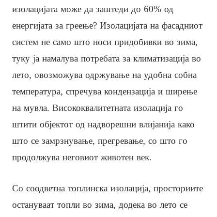
изолацијата може да заштеди до 60% од
енергијата за греење? Изолацијата на фасадниот
систем не само што носи придобивки во зима,
туку ја намалува потребата за климатизација во
лето, овозможува одржување на удобна собна
температура, спречува кондензација и ширење
на мувла. Висококвалитетната изолација го
штити објектот од надворешни влијанија како
што се замрзнување, прегревање, со што го
продолжува неговиот животен век.
Со соодветна топлинска изолација, просториите
остануваат топли во зима, додека во лето се