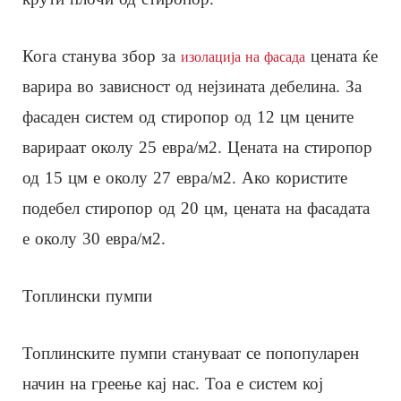
Кога станува збор за
цената ќе
изолација на фасада
варира во зависност од нејзината дебелина. За
фасаден систем од стиропор од 12 цм цените
варираат околу 25 евра/м2. Цената на стиропор
од 15 цм е околу 27 евра/м2. Ако користите
подебел стиропор од 20 цм, цената на фасадата
е околу 30 евра/м2.
Топлински пумпи
Топлинските пумпи стануваат се попопуларен
начин на греење кај нас. Тоа е систем кој