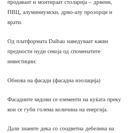
продаваат и монтираат столарија – дрвени,
ПВЦ, алуминиумски, дрво-алу прозорци и
врати.
Од платформата Daibau наведуваат какви
предности нуди секоја од споменатите
инвестиции:
Обнова на фасади (фасадна изолација)
Фасадните ѕидови се елементи на куќата преку
кои се губи голема количина на енергија.
Дали знаевте дека со соодветна дебелина на