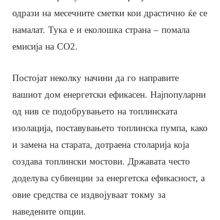
одрази на месечните сметки кои драстично ќе се
намалат. Тука е и еколошка страна – помала
емисија на CO2.
Постојат неколку начини да го направите
вашиот дом енергетски ефикасен. Најпопуларни
од нив се подобрувањето на топлинската
изолација, поставувањето топлинска пумпа, како
и замена на старата, дотраена столарија која
создава топлински мостови. Државата често
доделува субвенции за енергетска ефикасност, а
овие средства се издвојуваат токму за
наведените опции.