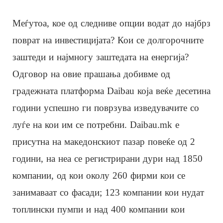
Меѓутоа, кое од следниве опции водат до најбрз
поврат на инвестицијата? Кои се долгорочните
заштеди и најмногу заштедата на енергија?
Одговор на овие прашања добивме од
градежната платформа Daibau која веќе десетина
години успешно ги поврзува изведувачите со
луѓе на кои им се потребни. Daibau.mk е
присутна на македонскиот пазар повеќе од 2
години, на неа се регистрирани дури над 1850
компании, од кои околу 260 фирми кои се
занимаваат со фасади; 123 компании кои нудат
топлински пумпи и над 400 компании кои