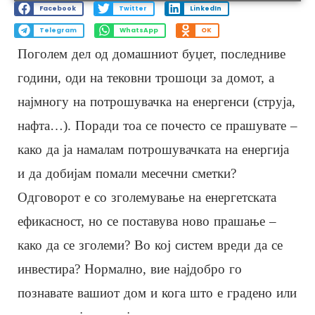
Facebook
Twitter
LinkedIn
Telegram
WhatsApp
OK
Поголем дел од домашниот буџет, последниве
години, оди на тековни трошоци за домот, а
најмногу на потрошувачка на енергенси (струја,
нафта…). Поради тоа се почесто се прашувате –
како да ја намалам потрошувачката на енергија
и да добијам помали месечни сметки?
Одговорот е со зголемување на енергетската
ефикасност, но се поставува ново прашање –
како да се зголеми? Во кој систем вреди да се
инвестира? Нормално, вие најдобро го
познавате вашиот дом и кога што е градено или