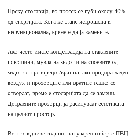
Преку столарија, во просек се губи околу 40%
од енергијата. Кога ќе стане истрошена и
нефункционална, време е да ја замените.
Ако често имате кондензација на стаклените
површини, мувла на ѕидот и на споевите од
ѕидот со прозорецот/вратата, ако продира ладен
воздух и прозорците или вратите тешко се
отвораат, време е столаријата да се замени.
Дотраените прозорци ја расипуваат естетиката
на целиот простор.
Во последниве години, популарен избор е ПВЦ