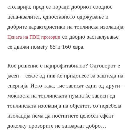
столарија, пред се поради добриот сооднос
цена-квалитет, едноставното одржување и
добрите карактеристики на топлинска изолација.
со двојно застаклување
Цената на ПВЦ прозорци
се движи помеѓу 85 и 160 евра.
Кое решение е најпрофитабилно? Одговорот е
јасен – секое од нив ќе придонесе за заштеда на
енергија. Исто така, тие зависат едни од други –
моќноста на топлинската пумпа ќе зависи од
топлинската изолација на објектот, со подебела
изолација нема да постигнете целосен ефект
доколку прозорите не затвараат добро…