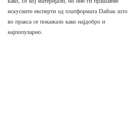
како, со кој материјали, но ние ги прашавме
искусните експерти од платформата Daibau што
во пракса се покажало како најдобро и
најпопуларно.