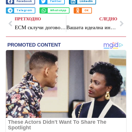
Facebook
Twitter
LinkedIn
Telegram
WhatsApp
OK
ПРЕТХОДНО
СЛЕДНО
ЕСМ склучи договор со фирмата „Топлина“ за ископ на јаглен
Вашата идеална инвестиција: Остануваат уште пет дена за искористување на ексклузивната зимска понуда за станови во „Grand View“