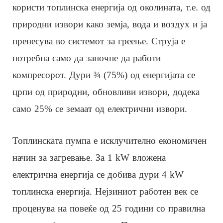
користи топлинска енергија од околината, т.е. од
природни извори како земја, вода и воздух и ја
пренесува во системот за греење. Струја е
потребна само да започне да работи
компресорот. Дури ¾ (75%) од енергијата се
црпи од природни, обновливи извори, додека
само 25% се земаат од електрични извори.
Топлинската пумпа е исклучително економичен
начин за загревање. За 1 kW вложена
електрична енергија се добива дури 4 kW
топлинска енергија. Нејзиниот работен век се
проценува на повеќе од 25 години со правилна