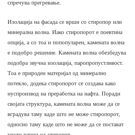
спречува прегревање.
Изолација на фасада се врши со стиропор или
минерална волна. Иако стиропорот е поевтина
опција, а со тоа и попопуларен, камената волна
е подобро решение. Камената волна обезбедува
подобра звучна изолација, паропропустливост.
Тоа е природен материјал од минерално
потекло, додека стиропорот се создава како
нуспроизвод на преработка на нафта. Поради
својата структура, камената волна може да се
вградува таму каде што не може стиропорот,
односно таму каде што не може да се постават
крути плочи од стиропор.