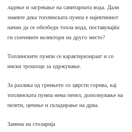
ладење и загревање на санитарната вода. Дали
знаевте дека топлинската пумпа е најевтиниот
начин да се обезбеди топла вода, поставувајќи
ги сончевите колектори на друго место?
Топлинските пумпи се карактеризираат и со
ниски трошоци за одржување.
За разлика од греењето со цврсти горива, кај
топлинската пумпа нема пепел, дополнување на
пелети, цепење и складирање на дрва.
Замена на столарија