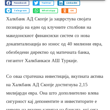
Facebook
Twitter
LinkedIn
Telegram
WhatsApp
OK
Халкбанк АД Скопје ја зацврстува својата
позиција на еден од клучните столбови на
македонскиот финансиски систем со нова
докапитализација во износ од 40 милиони евра,
обезбедени директно од матичната банка,
гигантот Халкбанкаси АШ Туркије.
Со оваа стратешка инвестиција, вкупната актива
на Халкбанк АД Скопје достигнува 2,15
милијарди евра. Она што дополнително влева
сигурност кај депонентите и инвеститорите е
нивото на вкупен капитал на банката, кој сега