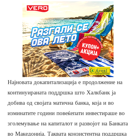
Најновата докапитализација е продолжение на
континуираната поддршка што Халкбанк ја
добива од својата матична банка, која и во
изминатите години повеќепати инвестираше во
зголемување на капиталот и развојот на Банката
во Македонија. Таквата конзистентна поддршка