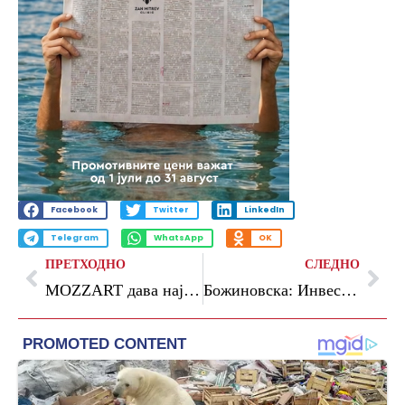
Facebook
Twitter
LinkedIn
Telegram
WhatsApp
OK
ПРЕТХОДНО
СЛЕДНО
MOZZART дава најмногу: таму каде што се испишува историја на милионски добивки
Божиновска: Инвестициската платформа за праведна енергетска транзиција веќе не е само за планирање, тоа е платформа која испорачува