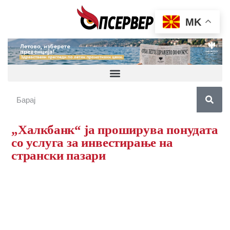
MK
„Халкбанк“ ја проширува понудата
со услуга за инвестирање на
странски пазари