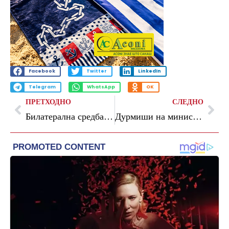
Facebook
Twitter
LinkedIn
Telegram
WhatsApp
OK
ПРЕТХОДНО
СЛЕДНО
Билатерална средба на македонската и хрватската Царина: „Ќе оставиме видлив белег во реформите за забрзана ЕУ интеграција“
Дурмиши на министерски состанок за Берлинскиот процес: Регионалната соработка и реформите се клуч за посилен пазар на труд