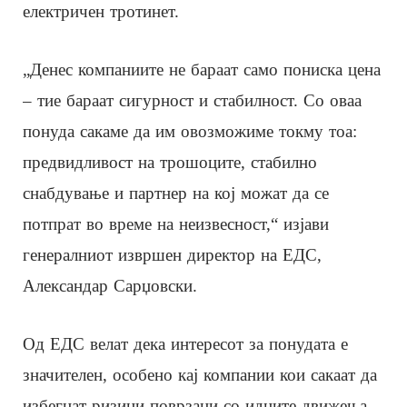
електричен тротинет.
„Денес компаниите не бараат само пониска цена
– тие бараат сигурност и стабилност. Со оваа
понуда сакаме да им овозможиме токму тоа:
предвидливост на трошоците, стабилно
снабдување и партнер на кој можат да се
потпрат во време на неизвесност,“ изјави
генералниот извршен директор на ЕДС,
Александар Сарџовски.
Од ЕДС велат дека интересот за понудата е
значителен, особено кај компании кои сакаат да
избегнат ризици поврзани со идните движења