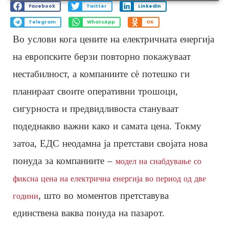
Facebook
Twitter
LinkedIn
Telegram
WhatsApp
OK
Во услови кога цените на електричната енергија
на европските берзи повторно покажуваат
нестабилност, а компаниите сè потешко ги
планираат своите оперативни трошоци,
сигурноста и предвидливоста стануваат
подеднакво важни како и самата цена. Токму
затоа, ЕДС неодамна ја претстави својата нова
понуда за компаниите –
модел на снабдување со
фиксна цена на електрична енергија во период од две
, што во моментов претставува
години
единствена ваква понуда на пазарот.