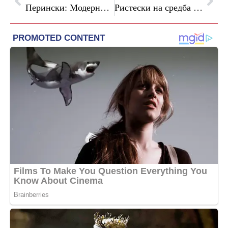
Перински: Модерни и развиени општини значат конкурентна економија
Ристески на средба со винариите: упатен повик за аплицирање на достапната институционална поддршка