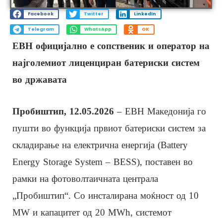
Facebook
Twitter
LinkedIn
Telegram
WhatsApp
OK
ЕВН официјално е сопственик и оператор на
најголемиот лиценциран батериски систем
во државата
Пробиштип,
12.05.2026
– ЕВН Македонија го
пушти во функција првиот батериски систем за
складирање на електрична енергија (Battery
Energy Storage System – BESS), поставен во
рамки на фотоволтаичната централа
„Пробиштип“. Со инсталирана моќност од 10
MW и капацитет од 20 MWh, системот