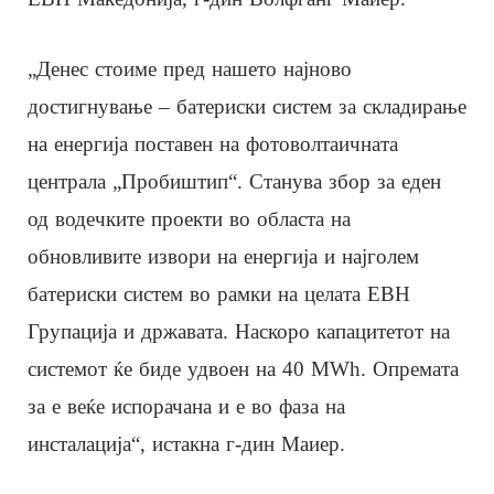
„Денес стоиме пред нашето најново
достигнување – батериски систем за складирање
на енергија поставен на фотоволтаичната
централа „Пробиштип“. Станува збор за еден
од водечките проекти во областа на
обновливите извори на енергија и најголем
батериски систем во рамки на целата ЕВН
Групација и државата. Наскоро капацитетот на
системот ќе биде удвоен на 40 MWh. Опремата
за е веќе испорачана и е во фаза на
инсталација“, истакна г-дин Маиер.