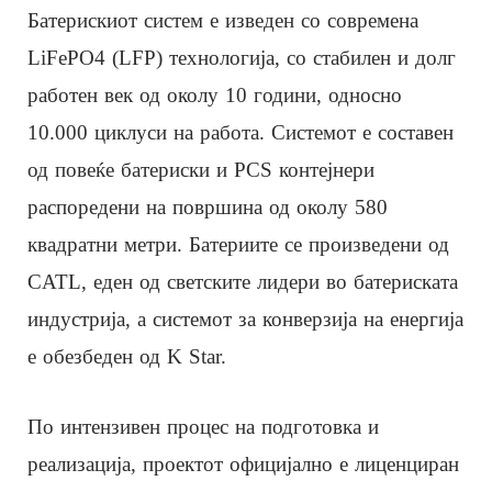
Батерискиот систем е изведен со современа
LiFePO4 (LFP) технологија, со стабилен и долг
работен век од околу 10 години, односно
10.000 циклуси на работа. Системот е составен
од повеќе батериски и PCS контејнери
распоредени на површина од околу 580
квадратни метри. Батериите се произведени од
CATL, еден од светските лидери во батериската
индустрија, а системот за конверзија на енергија
е обезбеден од K Star.
По интензивен процес на подготовка и
реализација, проектот официјално е лиценциран