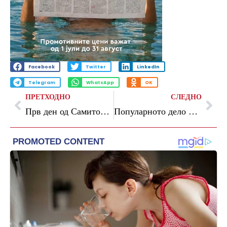
Facebook
Twitter
LinkedIn
Telegram
WhatsApp
OK
ПРЕТХОДНО
СЛЕДНО
Прв ден од Самитот на Македонија2025: Потребни се забрзан одржлив раст, силно лидерство и заедничка акција за просперитетна иднина на Македонија
Популарното дело на „Браво сине!“ и „Арс Ламина“ – „Бајки од Македонија“ влегува во образовната програма како редовна лектира