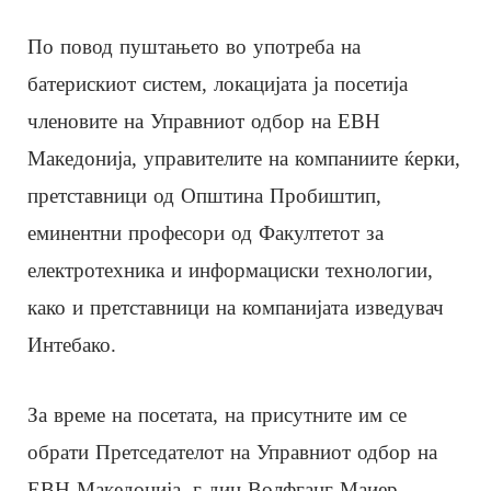
По повод пуштањето во употреба на
батерискиот систем, локацијата ја посетија
членовите на Управниот одбор на ЕВН
Македонија, управителите на компаниите ќерки,
претставници од Општина Пробиштип,
еминентни професори од Факултетот за
електротехника и информациски технологии,
како и претставници на компанијата изведувач
Интебако.
За време на посетата, на присутните им се
обрати Претседателот на Управниот одбор на
ЕВН Македонија, г-дин Волфганг Маиер.