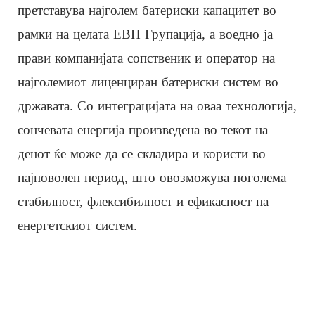
претставува најголем батериски капацитет во
рамки на целата ЕВН Групација, а воедно ја
прави компанијата сопственик и оператор на
најголемиот лиценциран батериски систем во
државата. Со интеграцијата на оваа технологија,
сончевата енергија произведена во текот на
денот ќе може да се складира и користи во
најповолен период, што овозможува поголема
стабилност, флексибилност и ефикасност на
енергетскиот систем.