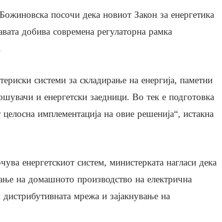
 Божиновска посочи дека новиот Закон за енергетика
авата добива современа регулаторна рамка
.
атериски системи за складирање на енергија, паметни
ошувачи и енергетски заедници. Во тек е подготовка
 целосна имплементација на овие решенија“, истакна
очува енергетскиот систем, министерката нагласи дека
вање на домашното производство на електрична
и дистрибутивната мрежа и зајакнување на