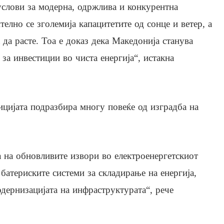
услови за модерна, одржлива и конкурентна
елно се зголемија капацитетите од сонце и ветер, а
да расте. Тоа е доказ дека Македонија станува
 за инвестиции во чиста енергија“, истакна
зицијата подразбира многу повеќе од изградба на
а на обновливите извори во електроенергетскиот
 батериските системи за складирање на енергија,
дернизацијата на инфраструктурата“, рече