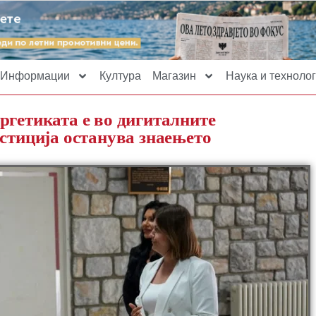
Информации
Култура
Магазин
Наука и технолог
ргетиката e во дигиталните
естиција останува знаењето