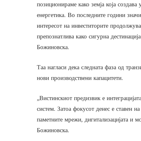
позиционираме како земја која создава 
енергетика. Во последните години значит
интересот на инвеститорите продолжува 
препознатлива како сигурна дестинација
Божиновска.
Таа нагласи дека следната фаза од тран
нови производствени капацитети.
„Вистинскиот предизвик е интеграцијат
систем. Затоа фокусот денес е ставен на
паметните мрежи, дигитализацијата и мо
Божиновска.