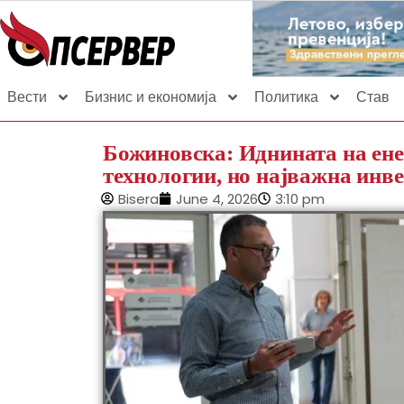
Вести
Бизнис и економија
Политика
Став
Божиновска: Иднината на ене
технологии, но најважна инв
Bisera
June 4, 2026
3:10 pm