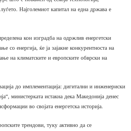
 луѓето. Најголемиот капитал на една држава е
пределена кон изградба на одржлив енергетски
ње со енергија, ќе ја зајакне конкурентноста на
вање на климатските и европските обврски на
вација до имплементација: дигитални и инженериски
ија“, министерката истакна дека Македонија денес
нсформации во својата енергетска историја.
ропските трендови, туку активно да се