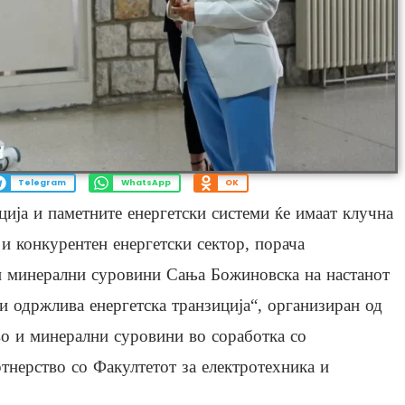
Telegram
WhatsApp
OK
ција и паметните енергетски системи ќе имаат клучна
и конкурентен енергетски сектор, порача
 и минерални суровини Сања Божиновска на настанот
и одржлива енергетска транзиција“, организиран од
во и минерални суровини во соработка со
тнерство со Факултетот за електротехника и