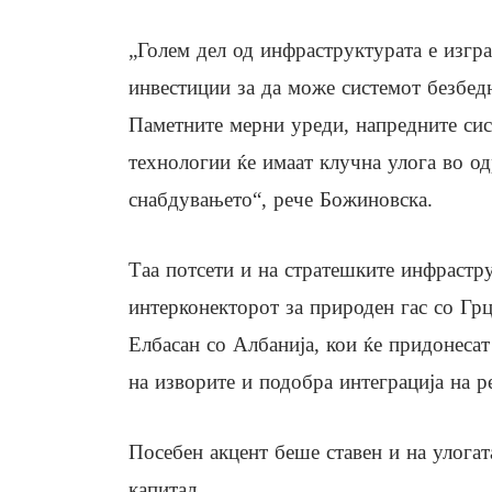
„Голем дел од инфраструктурата е изгр
инвестиции за да може системот безбед
Паметните мерни уреди, напредните сис
технологии ќе имаат клучна улога во о
снабдувањето“, рече Божиновска.
Таа потсети и на стратешките инфрастр
интерконекторот за природен гас со Грц
Елбасан со Албанија, кои ќе придонесат
на изворите и подобра интеграција на р
Посебен акцент беше ставен и на улогат
капитал.