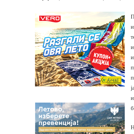
П
и
т
и
и
п
п
ј
и
б
Н