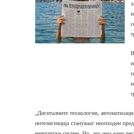
з
и
с
т
В
и
п
н
т
„Дигиталните технологии, автоматизациј
интелигенција стануваат неопходен пре
енергетски систем. Но, ако има еден рес