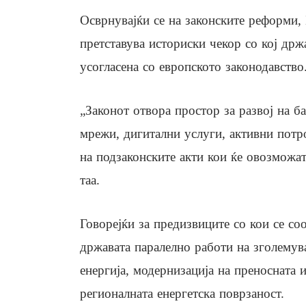
Осврнувајќи се на законските реформи,
претставува историски чекор со кој држ
усогласена со европското законодавство
„Законот отвора простор за развој на б
мрежи, дигитални услуги, активни потр
на подзаконските акти кои ќе овозможат
таа.
Говорејќи за предизвиците со кои се со
државата паралелно работи на зголему
енергија, модернизација на преносната 
регионалната енергетска поврзаност.