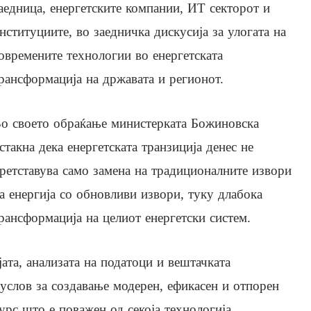
аедница, енергетските компании, ИТ секторот и
нституциите, во заедничка дискусија за улогата на
овремените технологии во енергетската
рансформација на државата и регионот.
о своето обраќање министерката Божиновска
стакна дека енергетската транзиција денес не
ретставува само замена на традиционалните извори
а енергија со обновливи извори, туку длабока
рансформација на целиот енергетски систем.
ата, анализата на податоци и вештачката
дуслов за создавање модерен, ефикасен и отпорен
урс што е поважен од секоја технологија,