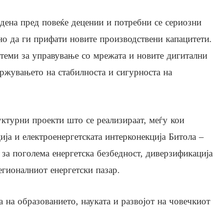
адена пред повеќе децении и потребни се сериозни
но да ги прифати новите производствени капацитети.
теми за управување со мрежата и новите дигитални
држувањето на стабилноста и сигурноста на
уктурни проекти што се реализираат, меѓу кои
ија и електроенергетската интерконекција Битола –
 за поголема енергетска безбедност, диверзификација
егионалниот енергетски пазар.
а на образованието, науката и развојот на човечкиот