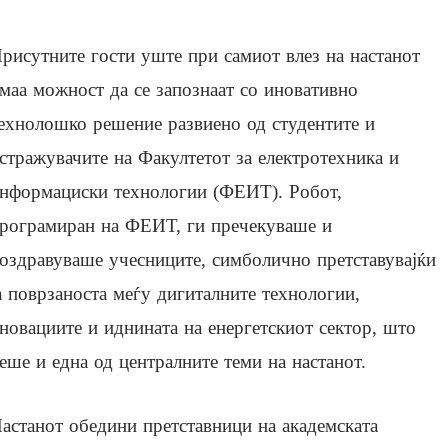
рисутните гости уште при самиот влез на настанот
маа можност да се запознаат со иновативно
ехнолошко решение развиено од студентите и
стражувачите на Факултетот за електротехника и
нформациски технологии (ФЕИТ). Робот,
рограмиран на ФЕИТ, ги пречекуваше и
оздравуваше учесниците, симболично претставувајќи
а поврзаноста меѓу дигиталните технологии,
новациите и иднината на енергетскиот сектор, што
еше и една од централните теми на настанот.
астанот обедини претставници на академската