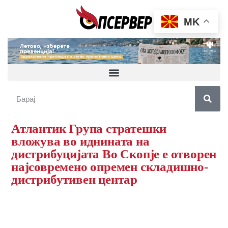
MK
Атлантик Група стратешки
вложува во иднината на
дистрибуцијата Во Скопје е отворен
најсовремено опремен складишно-
дистрибутивен центар