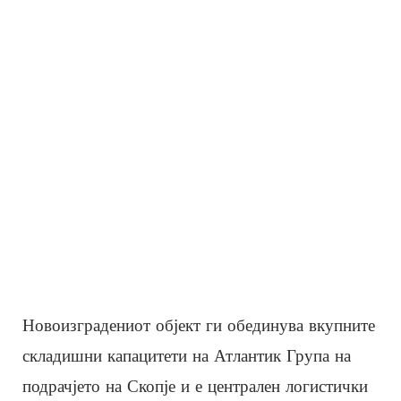
Новоизградениот објект ги обединува вкупните
складишни капацитети на Атлантик Група на
подрачјето на Скопје и е централен логистички