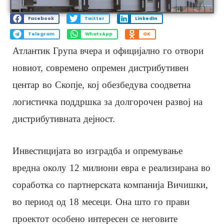
Facebook
Twitter
LinkedIn
Telegram
WhatsApp
OK
Атлантик Група вчера и официјално го отвори
новиот, современо опремен дистрибутивен
центар во Скопје, кој обезбедува соодветна
логистичка поддршка за долгорочен развој на
дистрибутивната дејност.
Инвестицијата во изградба и опремување
вредна околу 12 милиони евра е реализирана во
соработка со партнерската компанија Вичишки,
во период од 18 месеци. Она што го прави
проектот особено интересен се неговите