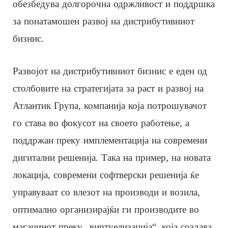
обезбедува долгорочна одржливост и поддршка
за понатамошен развој на дистрибутивниот
бизнис.
Развојот на дистрибутивниот бизнис е еден од
столбовите на стратегијата за раст и развој на
Атлантик Група, компанија која потрошувачот
го става во фокусот на своето работење, а
поддржан преку имплементација на современи
дигитални решенија. Така на пример, на новата
локација, современи софтверски решенија ќе
управуваат со влезот на производи и возила,
оптимално организирајќи ги производите во
магацинот преку „виртуелизација“, која создава