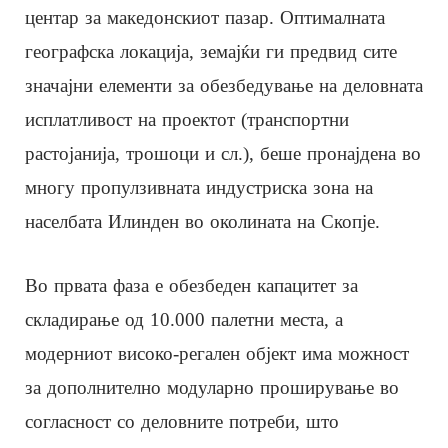
центар за македонскиот пазар. Оптималната
географска локација, земајќи ги предвид сите
значајни елементи за обезбедување на деловната
исплатливост на проектот (транспортни
растојанија, трошоци и сл.), беше пронајдена во
многу пропулзивната индустриска зона на
населбата Илинден во околината на Скопје.
Во првата фаза е обезбеден капацитет за
складирање од 10.000 палетни места, а
модерниот високо-регален објект има можност
за дополнително модуларно проширување во
согласност со деловните потреби, што