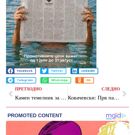
Facebook
Twitter
LinkedIn
Telegram
WhatsApp
OK
ПРЕТХОДНО
СЛЕДНО
Камен темелник за автопатската делница Прилеп-Битола на Коридорот 10д
Ковачевски: Прв пат по 30 години преку модерна инфраструктура се поврзуваме со Исток и Запад и стануваме вистинска крстосница на Балканот