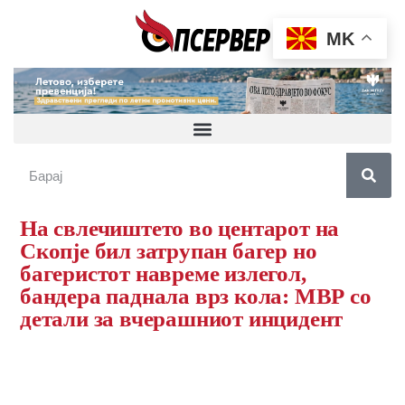
MK
На свлечиштето во центарот на
Скопје бил затрупан багер но
багеристот навреме излегол,
бандера паднала врз кола: МВР со
детали за вчерашниот инцидент