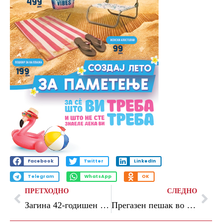
Facebook
Twitter
LinkedIn
Telegram
WhatsApp
OK
ПРЕТХОДНО
СЛЕДНО
Загина 42-годишен маж во сообраќајка меѓу товарно возило и мопед во Кочани
Прегазен пешак во Скопско