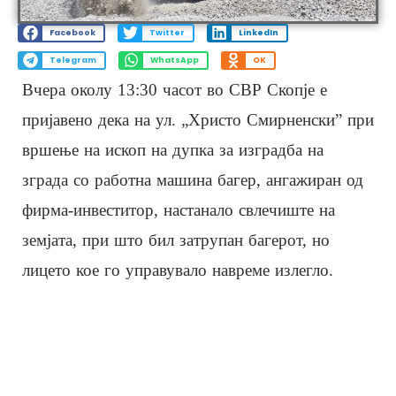
Facebook
Twitter
LinkedIn
Telegram
WhatsApp
OK
Вчера околу 13:30 часот во СВР Скопје е
пријавено дека на ул. „Христо Смирненски” при
вршење на ископ на дупка за изградба на
зграда со работна машина багер, ангажиран од
фирма-инвеститор, настанало свлечиште на
земјата, при што бил затрупан багерот, но
лицето кое го управувало навреме излегло.