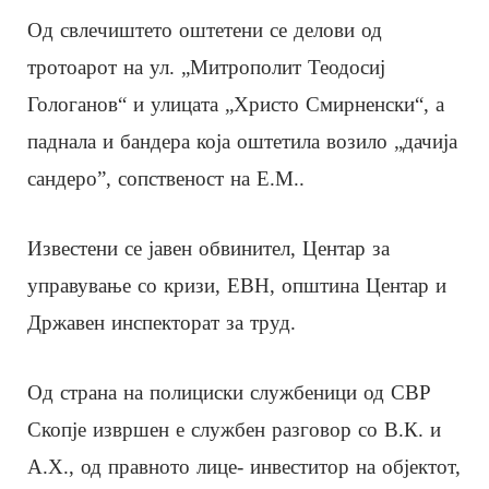
Од свлечиштето оштетени се делови од
тротоарот на ул. „Митрополит Теодосиј
Гологанов“ и улицата „Христо Смирненски“, а
паднала и бандера која оштетила возило „дачија
сандеро”, сопственост на Е.М..
Известени се јавен обвинител, Центар за
управување со кризи, ЕВН, општина Центар и
Државен инспекторат за труд.
Од страна на полициски службеници од СВР
Скопје извршен е службен разговор со В.К. и
А.Х., од правното лице- инвеститор на објектот,