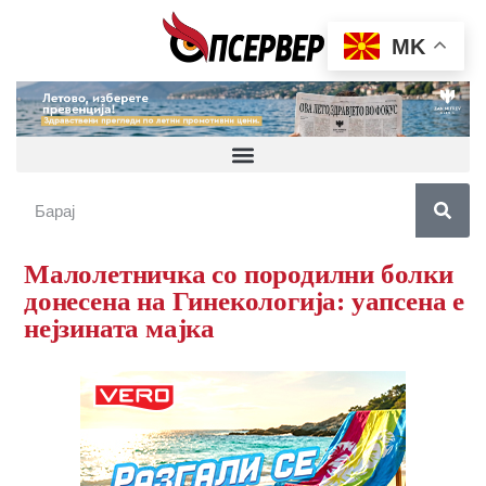
MK
Малолетничка со породилни болки
донесена на Гинекологија: уапсена е
нејзината мајка