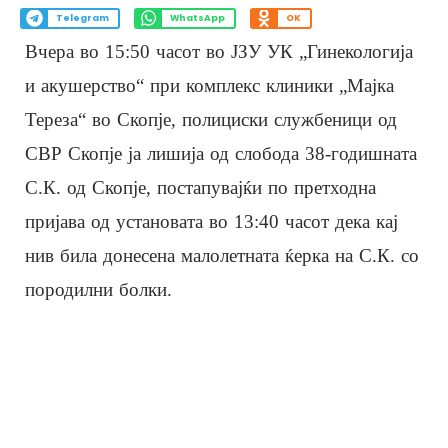
Telegram
WhatsApp
OK
Вчера во 15:50 часот во ЈЗУ УК „Гинекологија
и акушерство“ при комплекс клиники „Мајка
Тереза“ во Скопје, полициски службеници од
СВР Скопје ја лишија од слобода 38-годишната
С.К. од Скопје, постапувајќи по претходна
пријава од установата во 13:40 часот дека кај
нив била донесена малолетната ќерка на С.К. со
породилни болки.