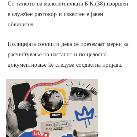
Со таткото на малолетничката Б.К.(38) извршен
е службен разговор и известен е јавен
обвинител.
Полицијата соопшти дека се преземаат мерки за
расчистување на настанот и по целосно
документирање ќе следува соодветна пријава.