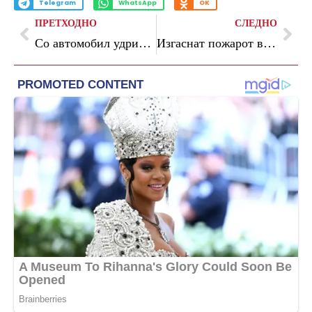
Telegram
WhatsApp
OK
ПРЕТХОДНО
СЛЕДНО
Со автомобил удриле во мотор-доставувач па го истепале возачот
Изгаснат пожарот во фабриката во Радовиш: МВР со детали