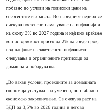
побавно во услови на повисоки цени на
енергентите и храната. Во наредниот период се
очекува постепено намалување на инфлацијата
на околу 3% во 2027 година и нејзино враќање
кон историскиот просек од 2% на среден рок,
под влијание на закотвените инфлациски
очекувања и ограничените притисоци од
домашната побарувачка.
„Во вакви услови, проекциите за домашната
економија упатуваат на умерено, но стабилно
економско закрепнување. Се очекува раст на
БДП од 3,5% во 2026 година и негово