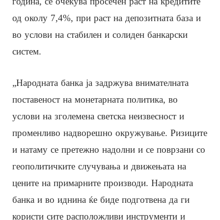
година, се очекува просечен раст на кредитите
од околу 7,4%, при раст на депозитната база и
во услови на стабилен и солиден банкарски
систем.
„Народната банка ја задржува внимателната
поставеност на монетарната политика, во
услови на зголемена светска неизвесност и
променливо надворешно окружување. Ризиците
и натаму се претежно надолни и се поврзани со
геополитичките случувања и движењата на
цените на примарните производи. Народната
банка и во иднина ќе биде подготвена да ги
користи сите расположливи инструменти и