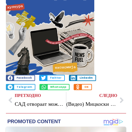
Facebook
Twitter
LinkedIn
Telegram
WhatsApp
OK
ПРЕТХОДНО
СЛЕДНО
САД отвораат можност приватни компании да користат воен плутониум
(Видео) Мицкоски најави поевтинување на дизелот за 6 до 6,5 денари