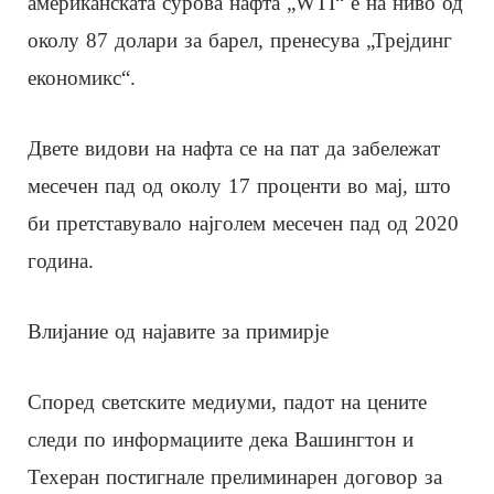
американската сурова нафта „WTI“ е на ниво од
околу 87 долари за барел, пренесува „Трејдинг
економикс“.
Двете видови на нафта се на пат да забележат
месечен пад од околу 17 проценти во мај, што
би претставувало најголем месечен пад од 2020
година.
Влијание од најавите за примирје
Според светските медиуми, падот на цените
следи по информациите дека Вашингтон и
Техеран постигнале прелиминарен договор за