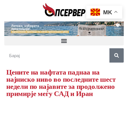
MK
Цените на нафтата паднаа на
најниско ниво во последните шест
недели по најавите за продолжено
примирје меѓу САД и Иран