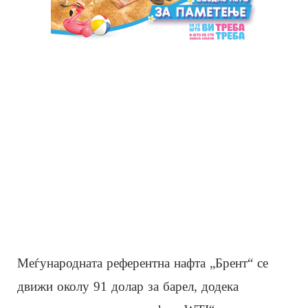
Меѓународната референтна нафта „Брент“ се
движи околу 91 долар за барел, додека