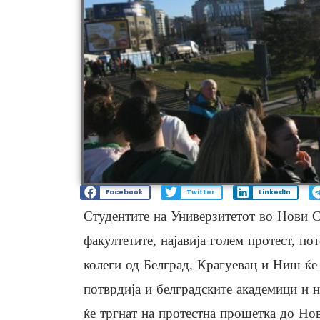
Facebook
Twitter
LinkedIn
Студентите на Универзитетот во Нови С
факултетите, најавија голем протест, по
колеги од Белград, Крагуевац и Ниш ќе 
потврдија и белградските академици и на
ќе тргнат на протестна прошетка до Но