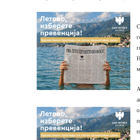
С
г
г
Н
м
А
а
о
п
п