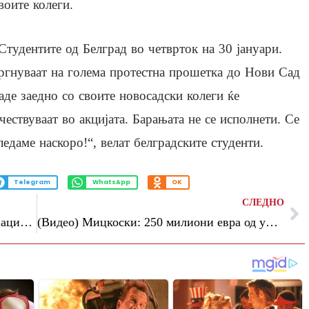
воите колеги.
Студентите од Белград во четврток на 30 јануари.
ргнуваат на голема протестна прошетка до Нови Сад
аде заедно со своите новосадски колеги ќе
чествуваат во акцијата. Барањата не се исполнети. Се
ледаме наскоро!“, велат белградските студенти.
Telegram
WhatsApp
OK
СЛЕДНО
Недостигаат лекови за околу 40 до 60 пациенти на Онкологија
(Видео) Мицкоски: 250 милиони евра од унгарскиот кредит ќе бидат наменети за развој на домашните компании