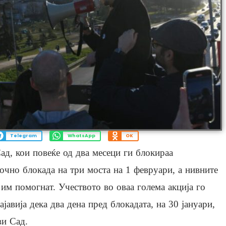
Telegram
WhatsApp
OK
ад, кои повеќе од два месеци ги блокираа
точно блокада на три моста на 1 февруари, а нивните
им помогнат. Учеството во оваа голема акција го
јавија дека два дена пред блокадата, на 30 јануари,
ви Сад.