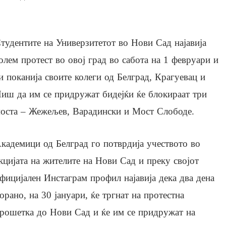
тудентите на Универзитетот во Нови Сад најавија
олем протест во овој град во сабота на 1 февруари и
и поканија своите колеги од Белград, Крагуевац и
иш да им се придружат бидејќи ќе блокираат три
оста – Жежељев, Варадински и Мост Слободе.
кадемици од Белград го потврдија учеството во
кцијата на жителите на Нови Сад и преку својот
фицијален Инстаграм профил најавија дека два дена
орано, на 30 јануари, ќе тргнат на протестна
рошетка до Нови Сад и ќе им се придружат на