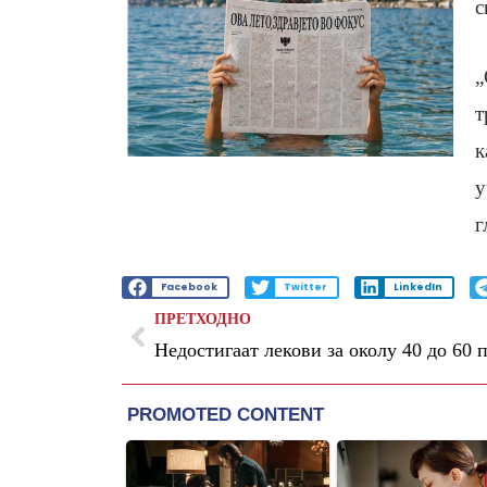
с
„
т
к
у
г
Facebook
Twitter
LinkedIn
ПРЕТХОДНО